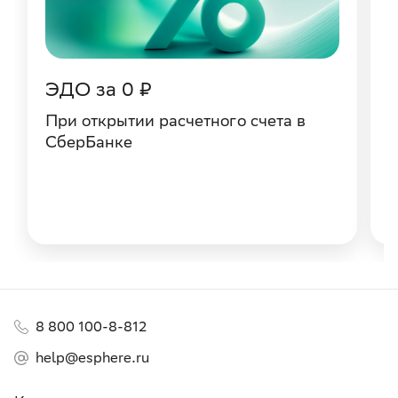
ЭДО за 0 ₽
При открытии расчетного счета в
П
СберБанке
С
8 800 100-8-812
help@esphere.ru