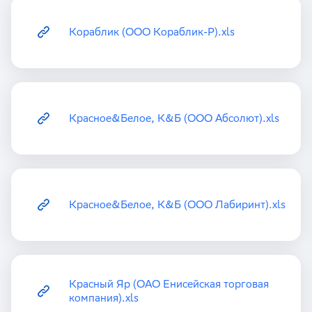
Кораблик (ООО Кораблик-Р).xls
Красное&Белое, К&Б (ООО Абсолют).xls
Красное&Белое, К&Б (ООО Лабиринт).xls
Красный Яр (ОАО Енисейская торговая
компания).xls