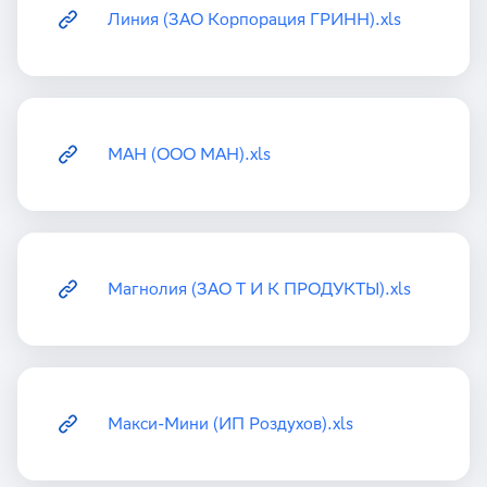
Линия (ЗАО Корпорация ГРИНН).xls
МАН (ООО МАН).xls
Магнолия (ЗАО Т И К ПРОДУКТЫ).xls
Макси-Мини (ИП Роздухов).xls