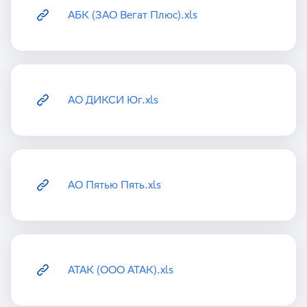
АБК (ЗАО Вегат Плюс).xls
АО ДИКСИ Юг.xls
АО Пятью Пять.xls
АТАК (ООО АТАК).xls