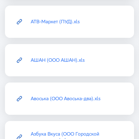
АТВ-Маркет (ПУД).xls
АШАН (ООО АШАН).xls
Авоська (ООО Авоська-два).xls
Азбука Вкуса (ООО Городской