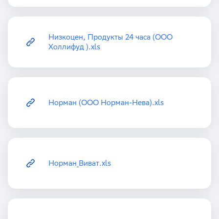
Низкоцен, Продукты 24 часа (ООО
Холлифуд ).xls
Норман (ООО Норман-Нева).xls
Норман_Виват.xls