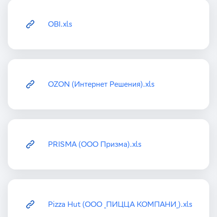
OBI.xls
OZON (Интернет Решения).xls
PRISMA (ООО Призма).xls
Pizza Hut (ООО _ПИЦЦА КОМПАНИ_).xls