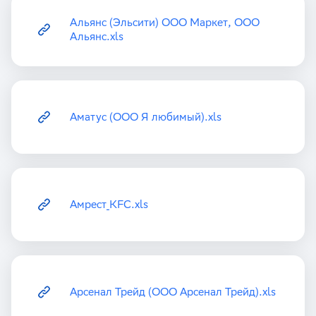
Альянс (Эльсити) ООО Маркет, ООО
Альянс.xls
Аматус (ООО Я любимый).xls
Амрест_KFC.xls
Арсенал Трейд (ООО Арсенал Трейд).xls