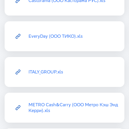
Castorama (ООО Касторама РУС).xls
EveryDay (ООО ТИКО).xls
ITALY_GROUP.xls
METRO Cash&Carry‎ (ООО Метро Кэш Энд
Керри).xls