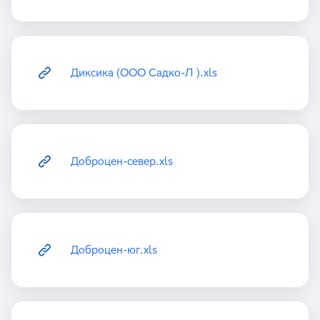
Диксика (ООО Садко-Л ).xls
Доброцен-север.xls
Доброцен-юг.xls