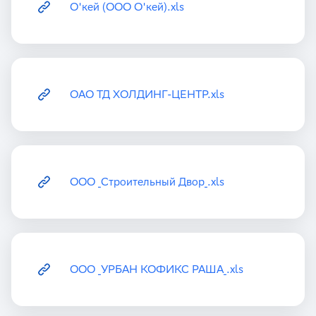
О'кей (ООО О'кей).xls
ОАО ТД ХОЛДИНГ-ЦЕНТР.xls
ООО _Строительный Двор_.xls
ООО _УРБАН КОФИКС РАША_.xls