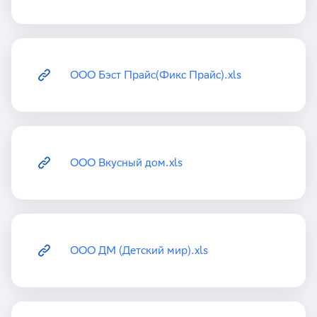
ООО Бэст Прайс(Фикс Прайс).xls
ООО Вкусный дом.xls
ООО ДМ (Детский мир).xls