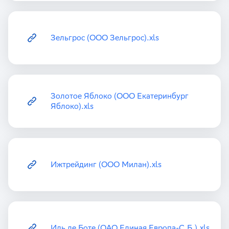
Зельгрос (ООО Зельгрос).xls
Золотое Яблоко (ООО Екатеринбург
Яблоко).xls
Ижтрейдинг (ООО Милан).xls
Иль де Боте (ОАО Единая Европа-С.Б.).xls