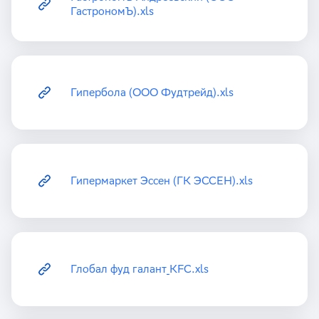
ГастрономЪ).xls
Гипербола (ООО Фудтрейд).xls
Гипермаркет Эссен (ГК ЭССЕН).xls
Глобал фуд галант_KFC.xls