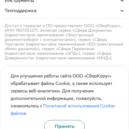
Инструменты
Техподдержка
Доступ к сервисам и ПО предоставляет ООО «СберКорус»,
ИНН 7801392271, включая сервис «Сфера Документы»
(маркетинговое наименование «Электронный
документооборот с контрагентами»), сервис «Сфера
Торговля» (маркетинговое наименование «EDI (электронный
обмен данными)»), сервис «Сфера Перевозки»
(маркетинговое наименование «ЭПД»), сервис «Сфера
Доверенности» (маркетинговое наименование «МЧД»).
Для улучшения работы сайта ООО «СберКорус»
обрабатывает файлы Cookie, а также использует
сервисы веб-аналитики. Для получения
Кибербезопасность
дополнительной информации, пожалуйста,
Правила использования сайта
ознакомьтесь с
Политикой использования Cookie-
Карта сайта
файлов
.
Принять
© СберКорус 2004-2026