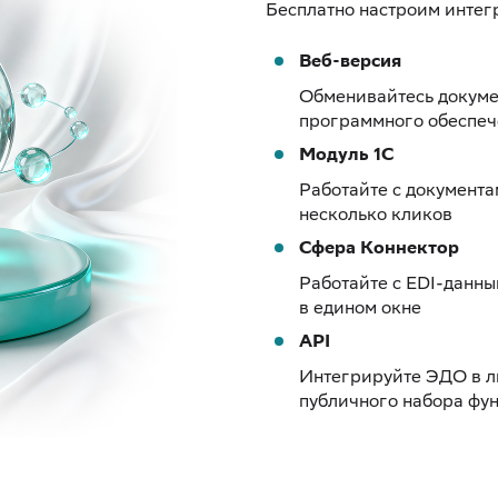
Бесплатно настроим интег
Веб-версия
Обменивайтесь докуме
программного обеспе
Модуль 1С
Работайте с документа
несколько кликов
Сфера Коннектор
Работайте с EDI-данн
в едином окне
API
Интегрируйте ЭДО в л
публичного набора фу