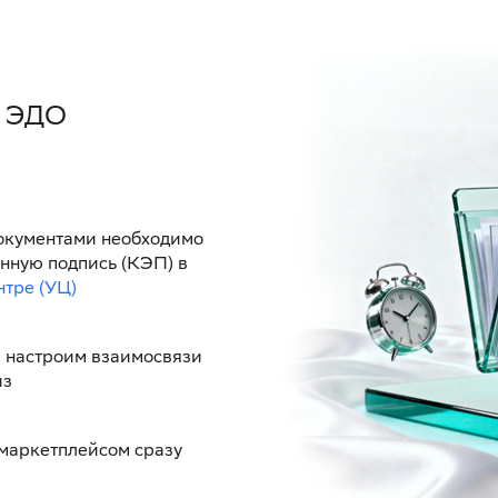
я ЭДО
окументами необходимо
нную подпись (КЭП) в
тре (УЦ)
 настроим взаимосвязи
из
 маркетплейсом сразу