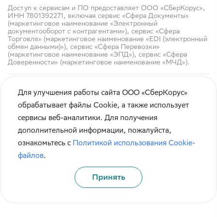
Доступ к сервисам и ПО предоставляет ООО «СберКорус»,
ИНН 7801392271, включая сервис «Сфера Документы»
(маркетинговое наименование «Электронный
документооборот с контрагентами»), сервис «Сфера
Торговля» (маркетинговое наименование «EDI (электронный
обмен данными)»), сервис «Сфера Перевозки»
(маркетинговое наименование «ЭПД»), сервис «Сфера
Доверенности» (маркетинговое наименование «МЧД»).
Для улучшения работы сайта ООО «СберКорус»
обрабатывает файлы Cookie, а также использует
сервисы веб-аналитики. Для получения
Кибербезопасность
дополнительной информации, пожалуйста,
Правила использования сайта
ознакомьтесь с
Политикой использования Cookie-
Карта сайта
файлов
.
Принять
© СберКорус 2004-2026
Санкт-Петербург, наб. Обводного канала, 60А
Политика обработки данных