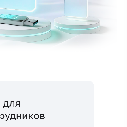
 для
трудников