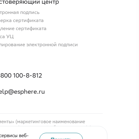
стоверяющий центр
тронная подпись
ерка сертификата
ление сертификата
са УЦ
лирование электронной подписи
 800 100-8-812
elp@esphere.ru
менты» (маркетинговое наименование
ие «EDI (электронный обмен данными)»),
инговое наименование «МЧД»).
сервисы веб-