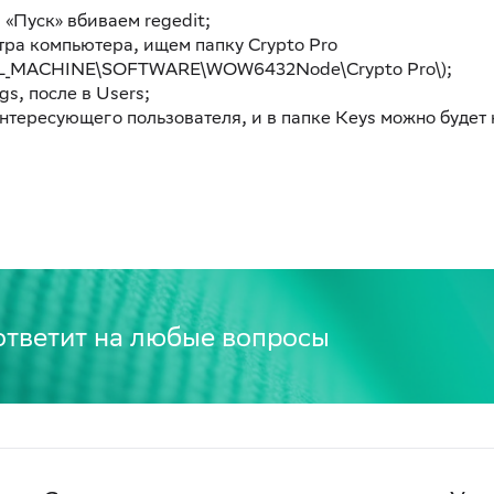
 «Пуск» вбиваем regedit;
тра компьютера, ищем папку Crypto Pro
L_MACHINE\SOFTWARE\WOW6432Node\Crypto Pro\);
gs, после в Users;
тересующего пользователя, и в папке Keys можно будет
ответит на любые вопросы