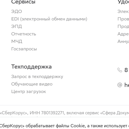
Сервисы
Удо
ЭДО
Элек
EDI (электронный обмен данными)
Пров
ЭПД
Прод
Отчетность
Адре
МЧД
Анну
Госзапросы
Техподдержка
8
Запрос в техподдержку
Обучающие видео
h
Центр загрузок
 «СберКорус», ИНН 7801392271, включая сервис «Сфера Доку
ами»), сервис «Сфера Торговля» (маркетинговое наименован
аименование «ЭПД»), сервис «Сфера Доверенности» (маркет
берКорус» обрабатывает файлы Cookie, а также использует 