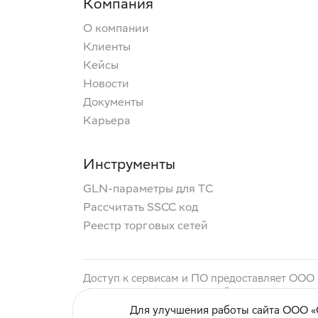
Компания
О компании
Клиенты
Кейсы
Новости
Документы
Карьера
Инструменты
GLN-параметры для ТС
Рассчитать SSCC код
Реестр торговых сетей
Доступ к сервисам и ПО предоставляет ООО
«Электронный документооборот с контрагент
сервис «Сфера Перевозки» (маркетинговое н
Для улучшения работы сайта ООО «С