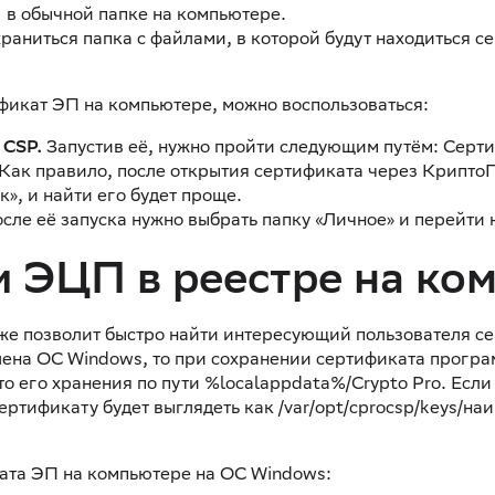
 в обычной папке на компьютере.
храниться папка с файлами, в которой будут находиться с
ификат ЭП на компьютере, можно воспользоваться:
 CSP.
Запустив её, нужно пройти следующим путём: Серт
Как правило, после открытия сертификата через Крипто
», и найти его будет проще.
сле её запуска нужно выбрать папку «Личное» и перейти 
и ЭЦП в реестре на ко
же позволит быстро найти интересующий пользователя се
лена ОС Windows, то при сохранении сертификата прогр
о его хранения по пути %localappdata%/Crypto Prо. Если 
 сертификату будет выглядеть как /var/opt/cprocsp/keys/
ата ЭП на компьютере на ОС Windows: