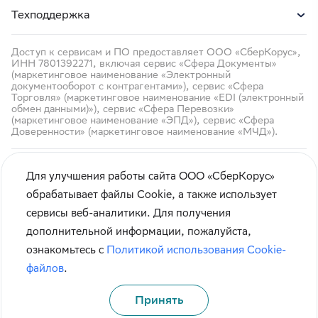
Техподдержка
Доступ к сервисам и ПО предоставляет ООО «СберКорус»,
ИНН 7801392271, включая сервис «Сфера Документы»
(маркетинговое наименование «Электронный
документооборот с контрагентами»), сервис «Сфера
Торговля» (маркетинговое наименование «EDI (электронный
обмен данными)»), сервис «Сфера Перевозки»
(маркетинговое наименование «ЭПД»), сервис «Сфера
Доверенности» (маркетинговое наименование «МЧД»).
Для улучшения работы сайта ООО «СберКорус»
обрабатывает файлы Cookie, а также использует
сервисы веб-аналитики. Для получения
Кибербезопасность
дополнительной информации, пожалуйста,
Правила использования сайта
ознакомьтесь с
Политикой использования Cookie-
Карта сайта
файлов
.
Принять
© СберКорус 2004-2026
Санкт-Петербург, наб. Обводного канала, 60А