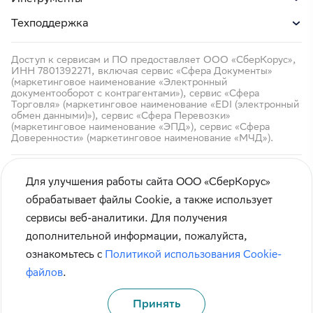
Техподдержка
Доступ к сервисам и ПО предоставляет ООО «СберКорус»,
ИНН 7801392271, включая сервис «Сфера Документы»
(маркетинговое наименование «Электронный
документооборот с контрагентами»), сервис «Сфера
Торговля» (маркетинговое наименование «EDI (электронный
обмен данными)»), сервис «Сфера Перевозки»
(маркетинговое наименование «ЭПД»), сервис «Сфера
Доверенности» (маркетинговое наименование «МЧД»).
Для улучшения работы сайта ООО «СберКорус»
обрабатывает файлы Cookie, а также использует
сервисы веб-аналитики. Для получения
Кибербезопасность
дополнительной информации, пожалуйста,
Правила использования сайта
ознакомьтесь с
Политикой использования Cookie-
Карта сайта
файлов
.
Принять
© СберКорус 2004-2026