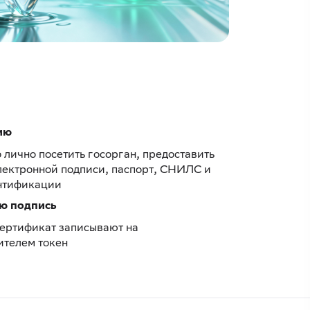
ию
лично посетить госорган, предоставить
лектронной подписи, паспорт, СНИЛС и
нтификации
ю подпись
ертификат записывают на
ителем токен