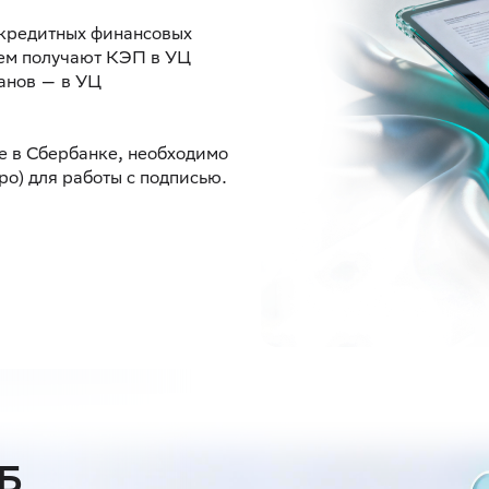
екредитных финансовых
тем получают КЭП в УЦ
анов — в УЦ
е в Сбербанке, необходимо
о) для работы с подписью.
КБ