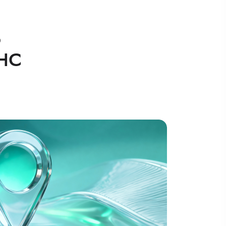
ь
ФНС