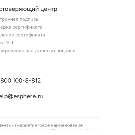
стоверяющий центр
тронная подпись
ерка сертификата
ление сертификата
са УЦ
лирование электронной подписи
 800 100-8-812
elp@esphere.ru
менты» (маркетинговое наименование
ие «EDI (электронный обмен данными)»),