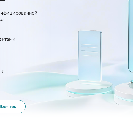
алифицированной
ке
гентами
ЭК
berries