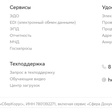
Сервисы
Удо
ЭДО
Элек
EDI (электронный обмен данными)
Пров
ЭПД
Прод
Отчетность
Адре
МЧД
Анну
Госзапросы
Техподдержка
8
Запрос в техподдержку
Обучающие видео
h
Центр загрузок
 «СберКорус», ИНН 7801392271, включая сервис «Сфера Доку
ами»), сервис «Сфера Торговля» (маркетинговое наименован