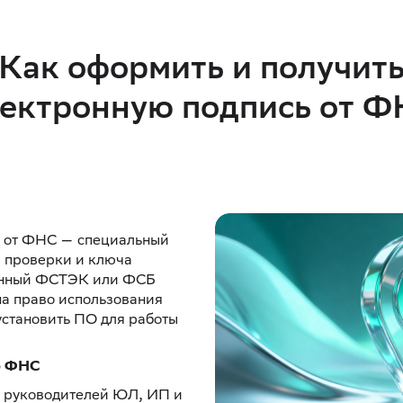
Как оформить и получит
ектронную подпись от 
и от ФНС — специальный
а проверки и ключа
анный ФСТЭК или ФСБ
на право использования
установить ПО для работы
р ФНС
 руководителей ЮЛ, ИП и