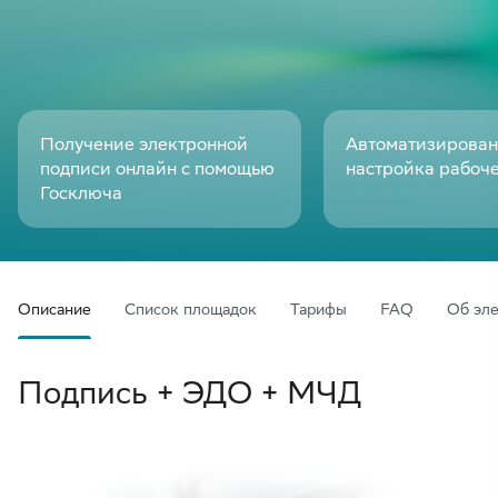
Получение электронной
Автоматизирован
подписи онлайн с помощью
настройка рабоче
Госключа
Описание
Список площадок
Тарифы
FAQ
Об эл
Подпись + ЭДО + МЧД