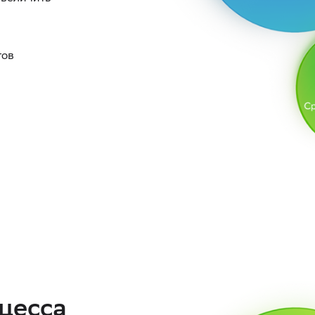
тов
цесса