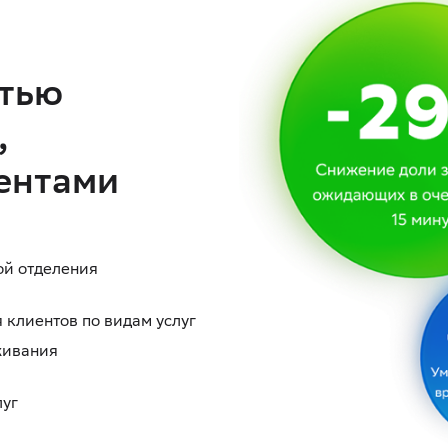
стью
,
ентами
ой отделения
клиентов по видам услуг
живания
луг