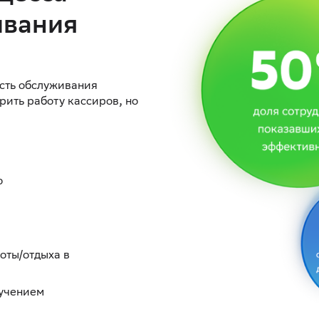
ивания
ость обслуживания
орить работу кассиров, но
о
оты/отдыха в
бучением