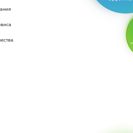
вания
рвиса
чества