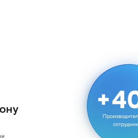
ону
ки