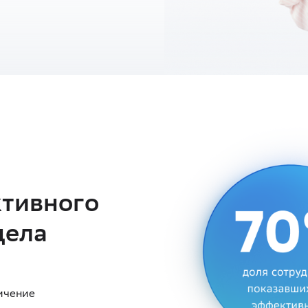
тивного
дела
ичение