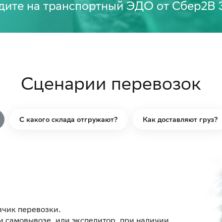
одите на транспортный ЭДО от Сбер2В
Сценарии перевозок
С какого склада отгружают?
Как доставляют груз?
зчик перевозки.
ри самовывозе, или экспедитор, при наличии