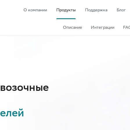
О компании
Продукты
Поддержка
Блог
Описание
Интеграции
FA
евозочные
телей