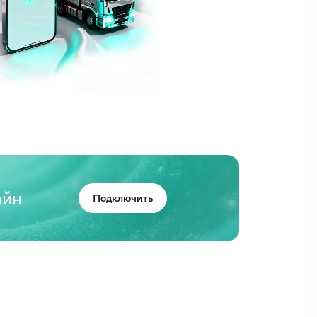
айн
Подключить