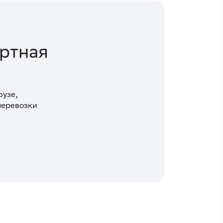
ртная
рузе,
 перевозки