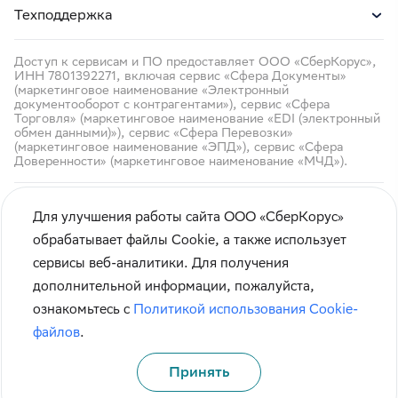
Техподдержка
Доступ к сервисам и ПО предоставляет ООО «СберКорус»,
ИНН 7801392271, включая сервис «Сфера Документы»
(маркетинговое наименование «Электронный
документооборот с контрагентами»), сервис «Сфера
Торговля» (маркетинговое наименование «EDI (электронный
обмен данными)»), сервис «Сфера Перевозки»
(маркетинговое наименование «ЭПД»), сервис «Сфера
Доверенности» (маркетинговое наименование «МЧД»).
Для улучшения работы сайта ООО «СберКорус»
обрабатывает файлы Cookie, а также использует
сервисы веб-аналитики. Для получения
Кибербезопасность
дополнительной информации, пожалуйста,
Правила использования сайта
ознакомьтесь с
Политикой использования Cookie-
Карта сайта
файлов
.
Принять
© СберКорус 2004-2026
Санкт-Петербург, наб. Обводного канала, 60А