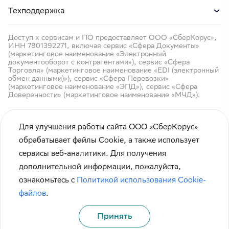
Техподдержка
Доступ к сервисам и ПО предоставляет ООО «СберКорус»,
ИНН 7801392271, включая сервис «Сфера Документы»
(маркетинговое наименование «Электронный
документооборот с контрагентами»), сервис «Сфера
Торговля» (маркетинговое наименование «EDI (электронный
обмен данными)»), сервис «Сфера Перевозки»
(маркетинговое наименование «ЭПД»), сервис «Сфера
Доверенности» (маркетинговое наименование «МЧД»).
Для улучшения работы сайта ООО «СберКорус»
обрабатывает файлы Cookie, а также использует
сервисы веб-аналитики. Для получения
Кибербезопасность
дополнительной информации, пожалуйста,
Правила использования сайта
ознакомьтесь с
Политикой использования Cookie-
Карта сайта
файлов
.
Принять
© СберКорус 2004-2026
Санкт-Петербург, наб. Обводного канала, 60А