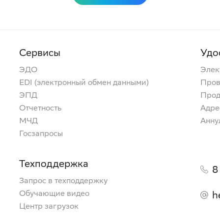
Сервисы
Удо
ЭДО
Элек
EDI (электронный обмен данными)
Пров
ЭПД
Прод
Отчетность
Адре
МЧД
Анну
Госзапросы
Техподдержка
8
Запрос в техподдержку
Обучающие видео
h
Центр загрузок