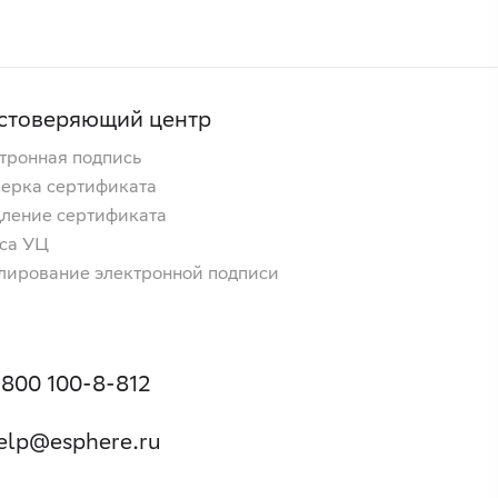
стоверяющий центр
тронная подпись
ерка сертификата
ление сертификата
са УЦ
лирование электронной подписи
 800 100-8-812
elp@esphere.ru