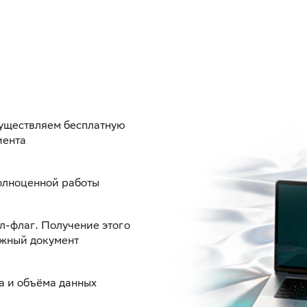
существляем бесплатную
иента
олноценной работы
л-флаг. Получение этого
ужный документ
а и объёма данных