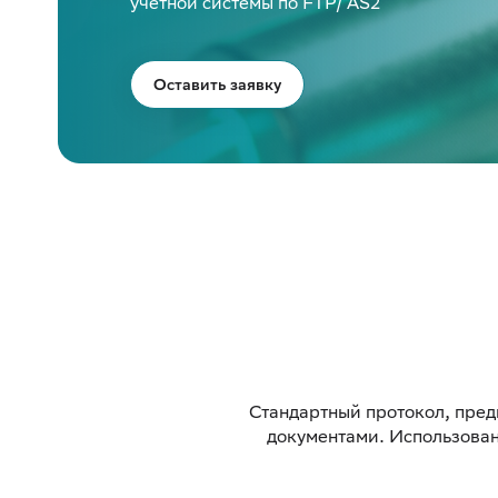
учётной системы по FTP/ AS2
Оставить заявку
Cтандартный протокол, пред
документами. Использован