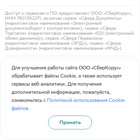
Доступ к сервисам и ПО предоставляет ООО «СберКорус»,
ИНН 7801392271, включая сервис «Сфера Документы»
(маркетинговое наименование «Электронный
документооборот с контрагентами»), сервис «Сфера
Торговля» (маркетинговое наименование «EDI (электронный
обмен данными)»), сервис «Сфера Перевозки»
(маркетинговое наименование «ЭПД»), сервис «Сфера
Доверенности» (маркетинговое наименование «МЧД»).
Для улучшения работы сайта ООО «СберКорус»
обрабатывает файлы Cookie, а также использует
сервисы веб-аналитики. Для получения
Кибербезопасность
дополнительной информации, пожалуйста,
Правила использования сайта
ознакомьтесь с
Политикой использования Cookie-
Карта сайта
файлов
.
Принять
© СберКорус 2004-2026
Санкт-Петербург, наб. Обводного канала, 60А
Политика обработки данных