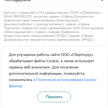
Доступ к сервисам и ПО предоставляет ООО «СберКорус»,
ИНН 7801392271, включая сервис «Сфера Документы»
(маркетинговое наименование «Электронный
документооборот с контрагентами»), сервис «Сфера
Торговля» (маркетинговое наименование «EDI (электронный
обмен данными)»), сервис «Сфера Перевозки»
(маркетинговое наименование «ЭПД»), сервис «Сфера
Доверенности» (маркетинговое наименование «МЧД»).
Для улучшения работы сайта ООО «СберКорус»
обрабатывает файлы Cookie, а также использует
сервисы веб-аналитики. Для получения
Кибербезопасность
дополнительной информации, пожалуйста,
Правила использования сайта
ознакомьтесь с
Политикой использования Cookie-
Карта сайта
файлов
.
Принять
© СберКорус 2004-2026
Санкт-Петербург, наб. Обводного канала, 60А
Политика обработки данных