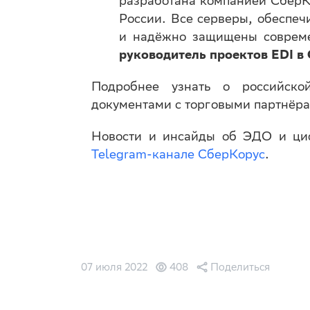
разработана компанией СберКо
России. Все серверы, обеспеч
и надёжно защищены совреме
руководитель проектов EDI в
Подробнее узнать о российско
документами с торговыми партнёр
Новости и инсайды об ЭДО и циф
Telegram-канале СберКорус
.
07 июля 2022
408
Поделиться