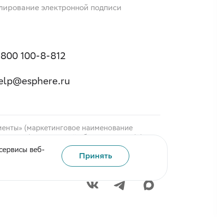
лирование электронной подписи
 800 100-8-812
elp@esphere.ru
менты» (маркетинговое наименование
ие «EDI (электронный обмен данными)»),
инговое наименование «МЧД»).
сервисы веб-
Принять