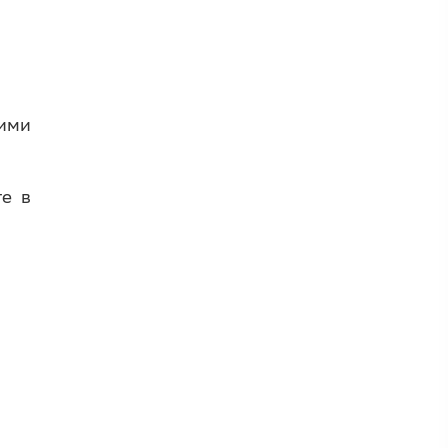
ими
е в