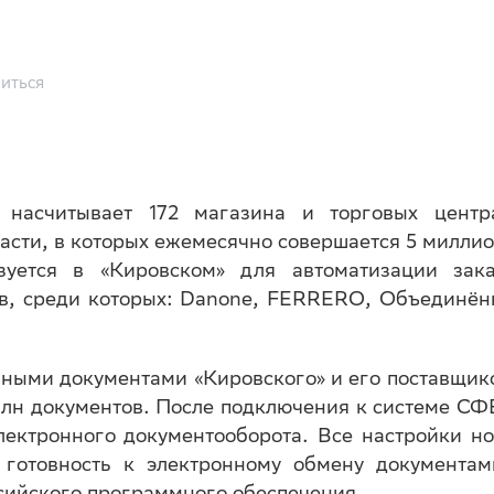
иться
» насчитывает 172 магазина и торговых центр
асти, в которых ежемесячно совершается 5 милли
зуется в «Кировском» для автоматизации зака
ов, среди которых: Danone, FERRERO, Объединё
нными документами «Кировского» и его поставщик
млн документов. После подключения к системе С
лектронного документооборота. Все настройки н
 готовность к электронному обмену документа
сийского программного обеспечения.