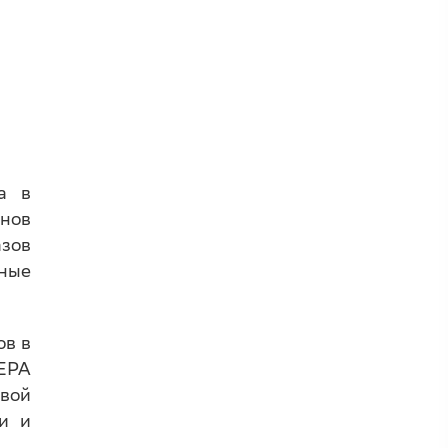
а в
онов
зов
нные
ов в
ФЕРА
овой
ми и