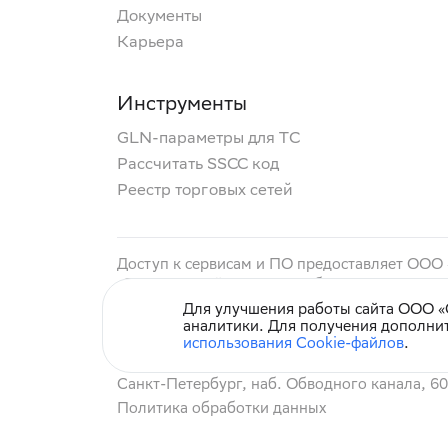
Документы
Карьера
Инструменты
GLN-параметры для ТС
Рассчитать SSCC код
Реестр торговых сетей
Доступ к сервисам и ПО предоставляет ООО
«Электронный документооборот с контрагент
сервис «Сфера Перевозки» (маркетинговое н
Для улучшения работы сайта ООО «С
аналитики. Для получения дополни
использования Cookie-файлов
.
© СберКорус 2004-2026
Санкт-Петербург, наб. Обводного канала, 6
Политика обработки данных