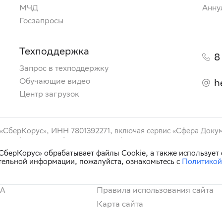
МЧД
Анну
Госзапросы
Техподдержка
8
Запрос в техподдержку
Обучающие видео
h
Центр загрузок
 «СберКорус», ИНН 7801392271, включая сервис «Сфера Доку
ами»), сервис «Сфера Торговля» (маркетинговое наименован
аименование «ЭПД»), сервис «Сфера Доверенности» (маркет
берКорус» обрабатывает файлы Cookie, а также использует 
тельной информации, пожалуйста, ознакомьтесь с
Политикой
Кибербезопасность
Правила использования сайта
0А
Карта сайта