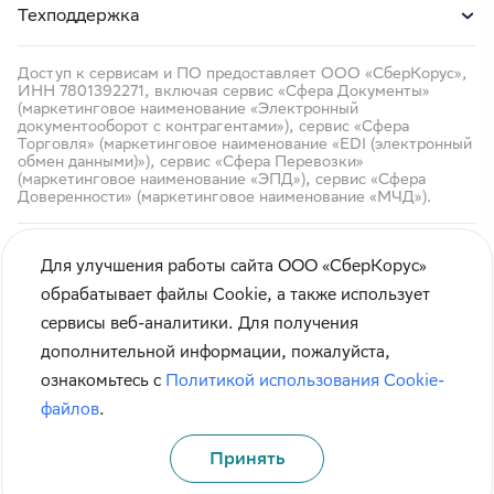
Техподдержка
Доступ к сервисам и ПО предоставляет ООО «СберКорус»,
ИНН 7801392271, включая сервис «Сфера Документы»
(маркетинговое наименование «Электронный
документооборот с контрагентами»), сервис «Сфера
Торговля» (маркетинговое наименование «EDI (электронный
обмен данными)»), сервис «Сфера Перевозки»
(маркетинговое наименование «ЭПД»), сервис «Сфера
Доверенности» (маркетинговое наименование «МЧД»).
Для улучшения работы сайта ООО «СберКорус»
обрабатывает файлы Cookie, а также использует
сервисы веб-аналитики. Для получения
Кибербезопасность
дополнительной информации, пожалуйста,
Правила использования сайта
ознакомьтесь с
Политикой использования Cookie-
Карта сайта
файлов
.
Принять
© СберКорус 2004-2026
Санкт-Петербург, наб. Обводного канала, 60А