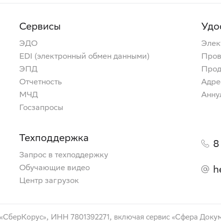
Сервисы
Удо
ЭДО
Элек
EDI (электронный обмен данными)
Пров
ЭПД
Прод
Отчетность
Адре
МЧД
Анну
Госзапросы
Техподдержка
8
Запрос в техподдержку
Обучающие видео
h
Центр загрузок
 «СберКорус», ИНН 7801392271, включая сервис «Сфера Доку