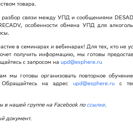
ством товара.
л разбор связи между УПД и сообщениями DESA
RECADV, особенности обмена УПД для алкоголь
осы.
астие в семинарах и вебинарах! Для тех, кто не у
хочет получить информацию, мы готовы предоста
ащайтесь с запросом на
upd@esphere.ru
ам мы готовы организовать повторное обучени
. Обращайтесь на адрес
upd@esphere.ru
c те
ы в нашей группе на Facebook по
ссылке
.
й документ.