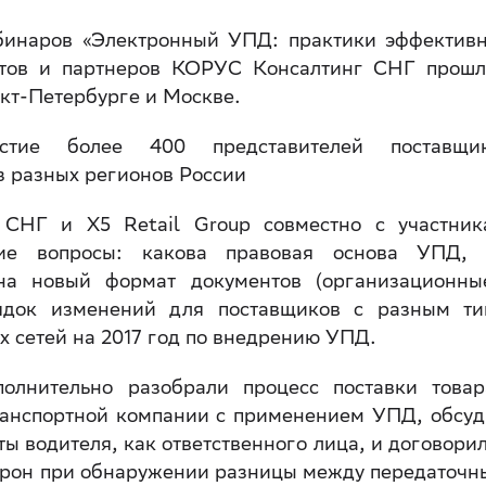
бинаров «Электронный УПД: практики эффектив
нтов и партнеров КОРУС Консалтинг СНГ прошл
кт-Петербурге и Москве.
тие более 400 представителей поставщик
з разных регионов России
СНГ и Х5 Retail Group совместно с участник
ие вопросы: какова правовая основа УПД, 
 на новый формат документов (организационны
рядок изменений для поставщиков с разным ти
х сетей на 2017 год по внедрению УПД.
олнительно разобрали процесс поставки товар
ранспортной компании с применением УПД, обсу
ы водителя, как ответственного лица, и договори
торон при обнаружении разницы между передаточ