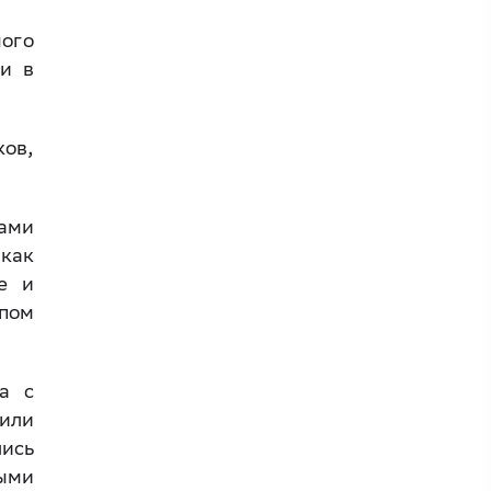
ного
и в
ов,
ами
как
е и
пом
а с
дили
лись
ными