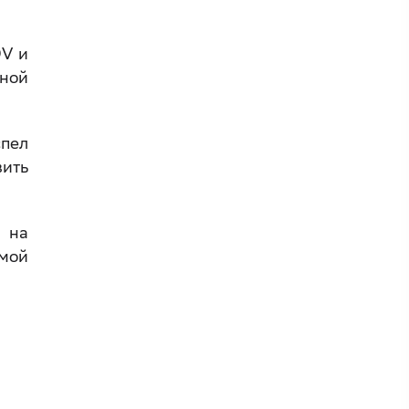
DV и
ной
спел
вить
е на
мой