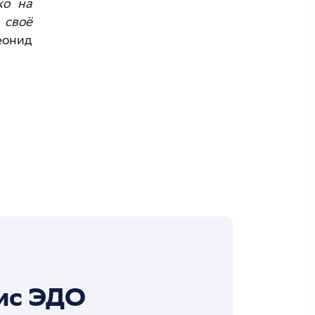
ко на
 своё
еонид
ис ЭДО