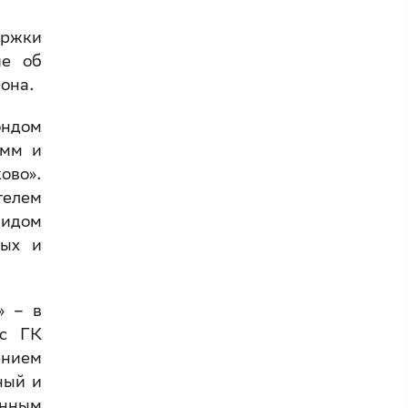
ержки
ие об
она.
ондом
амм и
ово».
телем
идом
ных и
» – в
 с ГК
ением
ный и
енным