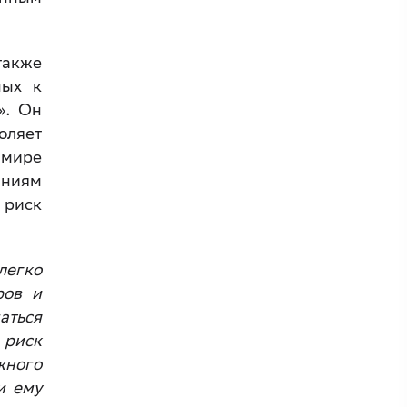
также
ных к
». Он
оляет
 мире
аниям
 риск
легко
ров и
аться
 риск
жного
и ему