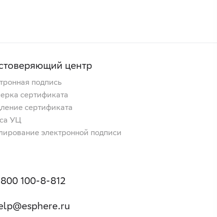
стоверяющий центр
тронная подпись
ерка сертификата
ление сертификата
са УЦ
лирование электронной подписи
 800 100-8-812
elp@esphere.ru