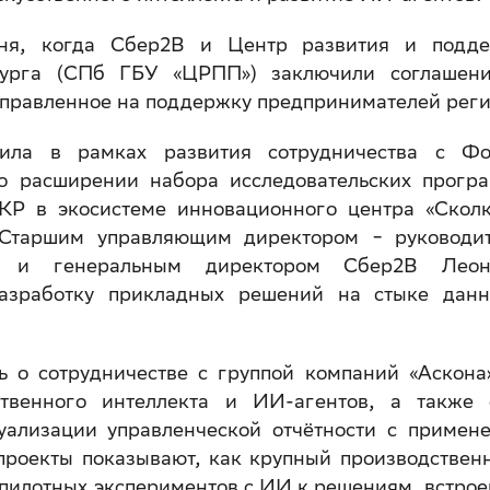
ня, когда Сбер2B и Центр развития и подд
рбурга (СПб ГБУ «ЦРПП») заключили соглашен
правленное на поддержку предпринимателей реги
ила в рамках развития сотрудничества с Ф
 о расширении набора исследовательских прогр
Р в экосистеме инновационного центра «Сколк
 Старшим управляющим директором ‒ руководи
а и генеральным директором Сбер2B Леон
разработку прикладных решений на стыке дан
ь о сотрудничестве с группой компаний «Аскона
ственного интеллекта и ИИ-агентов, а также
уализации управленческой отчётности с примен
проекты показывают, как крупный производствен
 пилотных экспериментов с ИИ к решениям, встро