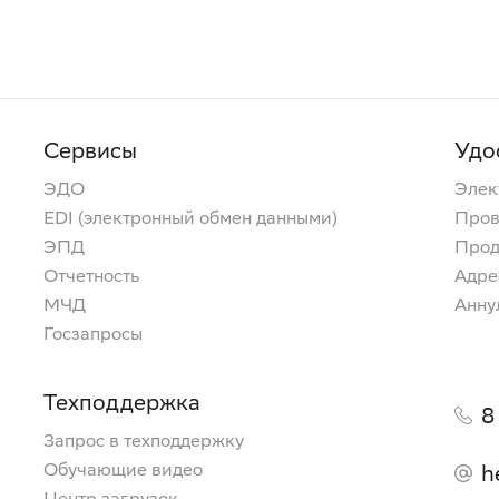
Сервисы
Удо
ЭДО
Элек
EDI (электронный обмен данными)
Пров
ЭПД
Прод
Отчетность
Адре
МЧД
Анну
Госзапросы
Техподдержка
8
Запрос в техподдержку
Обучающие видео
h
Центр загрузок