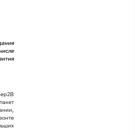
дания
числе
вития
бер2B
пакет
ании,
зонте
льших