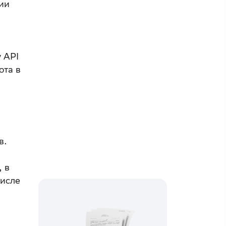
ии
 API
ота в
в.
 в
числе