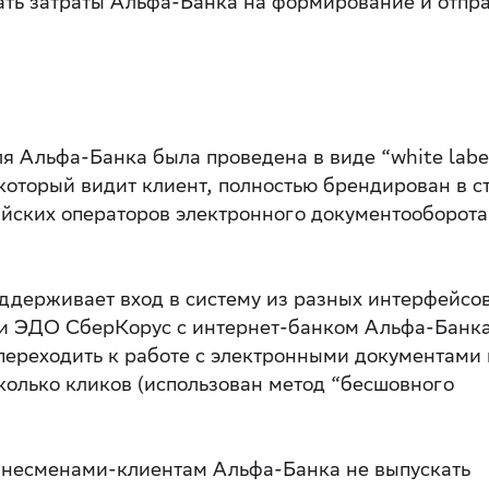
рать затраты Альфа-Банка на формирование и отпр
я Альфа-Банка была проведена в виде “white labe
который видит клиент, полностью брендирован в с
ийских операторов электронного документооборота
ддерживает вход в систему из разных интерфейсов
ии ЭДО СберКорус с интернет-банком Альфа-Банк
ереходить к работе с электронными документами 
колько кликов (использован метод “бесшовного
знесменами-клиентам Альфа-Банка не выпускать