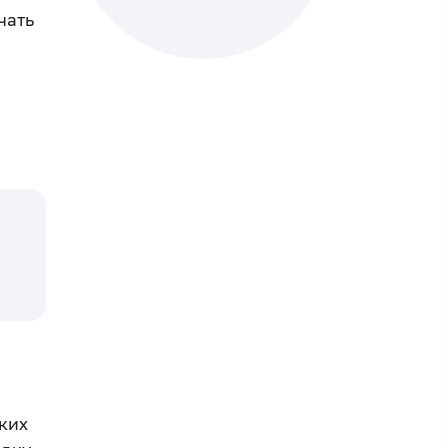
чать
ких