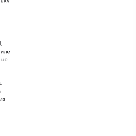
авку
l-
тиле
 не
.
а
из