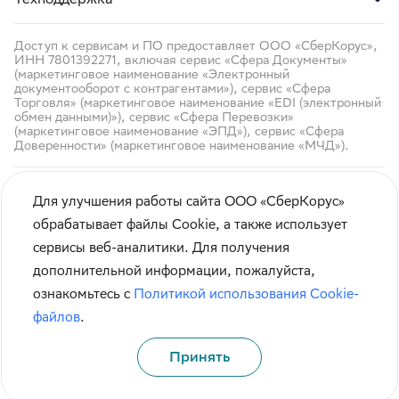
Доступ к сервисам и ПО предоставляет ООО «СберКорус»,
ИНН 7801392271, включая сервис «Сфера Документы»
(маркетинговое наименование «Электронный
документооборот с контрагентами»), сервис «Сфера
Торговля» (маркетинговое наименование «EDI (электронный
обмен данными)»), сервис «Сфера Перевозки»
(маркетинговое наименование «ЭПД»), сервис «Сфера
Доверенности» (маркетинговое наименование «МЧД»).
Для улучшения работы сайта ООО «СберКорус»
обрабатывает файлы Cookie, а также использует
сервисы веб-аналитики. Для получения
Кибербезопасность
дополнительной информации, пожалуйста,
Правила использования сайта
ознакомьтесь с
Политикой использования Cookie-
Карта сайта
файлов
.
Принять
© СберКорус 2004-2026
Санкт-Петербург, наб. Обводного канала, 60А
Политика обработки данных