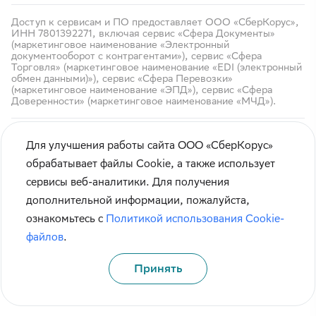
Доступ к сервисам и ПО предоставляет ООО «СберКорус»,
ИНН 7801392271, включая сервис «Сфера Документы»
(маркетинговое наименование «Электронный
документооборот с контрагентами»), сервис «Сфера
Торговля» (маркетинговое наименование «EDI (электронный
обмен данными)»), сервис «Сфера Перевозки»
(маркетинговое наименование «ЭПД»), сервис «Сфера
Доверенности» (маркетинговое наименование «МЧД»).
Для улучшения работы сайта ООО «СберКорус»
обрабатывает файлы Cookie, а также использует
сервисы веб-аналитики. Для получения
Кибербезопасность
дополнительной информации, пожалуйста,
Правила использования сайта
ознакомьтесь с
Политикой использования Cookie-
Карта сайта
файлов
.
Принять
© СберКорус 2004-2026
Санкт-Петербург, наб. Обводного канала, 60А
Политика обработки данных