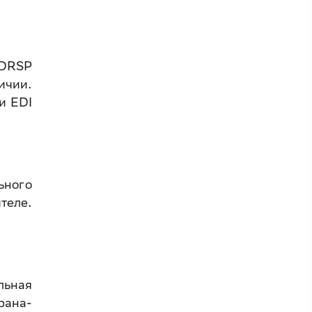
RDRSP
ичии.
и EDI
ьного
теле.
льная
рана-