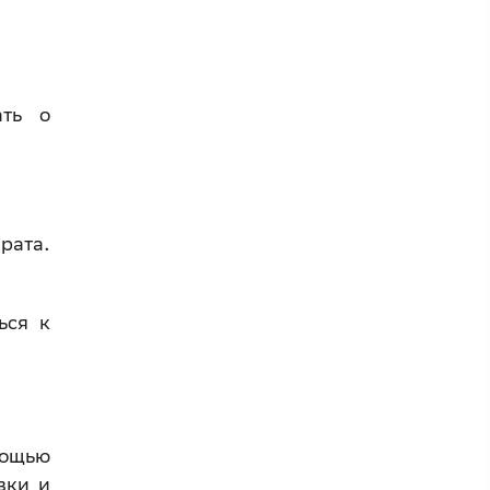
ать о
рата.
ься к
мощью
вки и