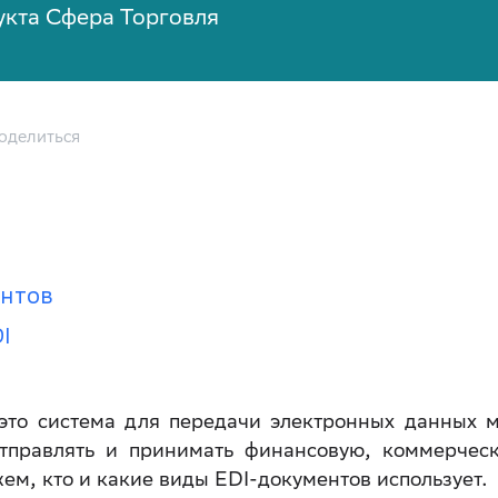
укта Сфера Торговля
оделиться
ентов
I
— это система для передачи электронных данных 
тправлять и принимать финансовую, коммерчес
м, кто и какие виды EDI-документов использует.