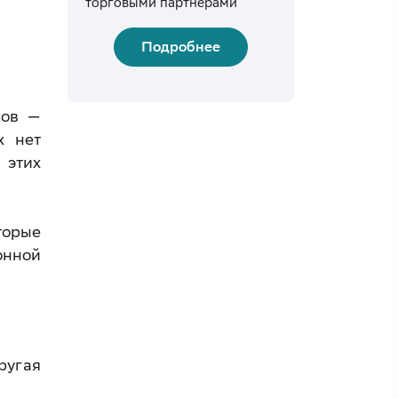
торговыми партнёрами
Подробнее
сов —
х нет
 этих
торые
онной
ругая