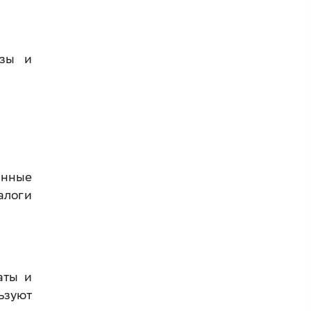
азы и
анные
алоги
аты и
ьзуют