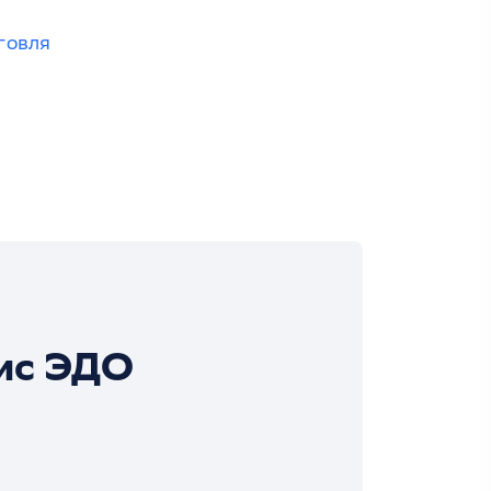
говля
ис ЭДО