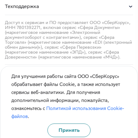
Техподдержка
Доступ к сервисам и ПО предоставляет ООО «СберКорус»,
ИНН 7801392271, включая сервис «Сфера Документы»
(маркетинговое наименование «Электронный
документооборот с контрагентами»), сервис «Сфера
Торговля» (маркетинговое наименование «EDI (электронный
обмен данными)»), сервис «Сфера Перевозки»
(маркетинговое наименование «ЭПД»), сервис «Сфера
Доверенности» (маркетинговое наименование «МЧД»).
Для улучшения работы сайта ООО «СберКорус»
обрабатывает файлы Cookie, а также использует
сервисы веб-аналитики. Для получения
Кибербезопасность
дополнительной информации, пожалуйста,
Правила использования сайта
ознакомьтесь с
Политикой использования Cookie-
Карта сайта
файлов
.
Принять
© СберКорус 2004-2026
Санкт-Петербург, наб. Обводного канала, 60А