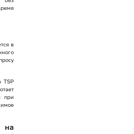
я без
время
тся в
нного
просу
о TSP
отает
и при
жимое
 на