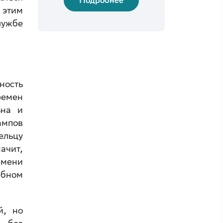
Подробнее
 этим
лужбе
ность
ремен
ьна и
ампов
ельцу
ачит,
емени
ебном
й, но