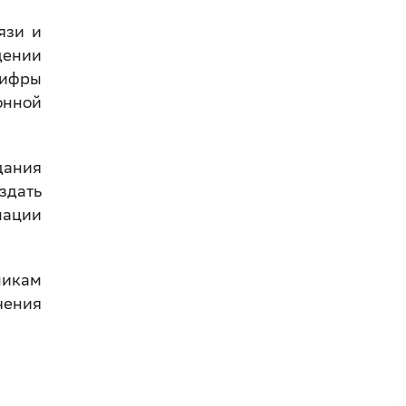
язи и
дении
цифры
онной
дания
дать
мации
икам
чения