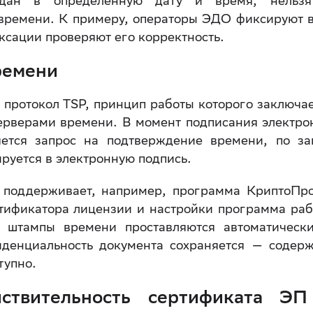
оздан в определённую дату и время, нельз
 времени. К примеру, операторы ЭДО фиксируют 
ксации проверяют его корректность.
ремени
протокол TSP, принцип работы которого заключае
рверами времени. В момент подписания электро
ется запрос на подтверждение времени, по за
ируется в электронную подпись.
 поддерживает, например, программа КриптоПр
нтификатора лицензии и настройки программа раб
а штампы времени проставляются автоматическ
денциальность документа сохраняется — содер
тупно.
йствительность сертификата ЭП