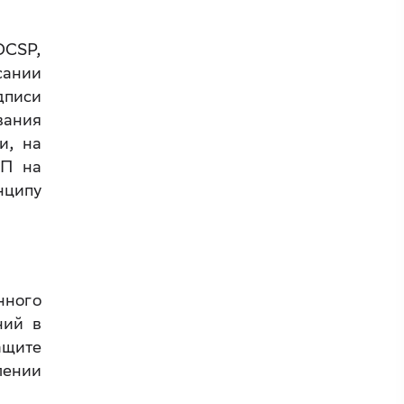
OCSP,
сании
дписи
вания
и, на
ЭП на
нципу
нного
ний в
ащите
лении