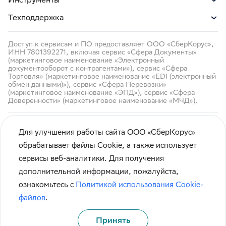
Техподдержка
Доступ к сервисам и ПО предоставляет ООО «СберКорус»,
ИНН 7801392271, включая сервис «Сфера Документы»
(маркетинговое наименование «Электронный
документооборот с контрагентами»), сервис «Сфера
Торговля» (маркетинговое наименование «EDI (электронный
обмен данными)»), сервис «Сфера Перевозки»
(маркетинговое наименование «ЭПД»), сервис «Сфера
Доверенности» (маркетинговое наименование «МЧД»).
Для улучшения работы сайта ООО «СберКорус»
обрабатывает файлы Cookie, а также использует
сервисы веб-аналитики. Для получения
Кибербезопасность
дополнительной информации, пожалуйста,
Правила использования сайта
ознакомьтесь с
Политикой использования Cookie-
Карта сайта
файлов
.
Принять
© СберКорус 2004-2026