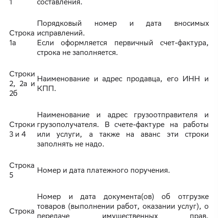
1
составления.
Порядковый номер и дата вносимых
Строка
исправлений.
1а
Если оформляется первичный счет-фактура,
строка не заполняется.
Строки
Наименование и адрес продавца, его ИНН и
2, 2а и
КПП.
2б
Наименование и адрес грузоотправителя и
Строки
грузополучателя. В счете-фактуре на работы
3 и 4
или услуги, а также на аванс эти строки
заполнять не надо.
Строка
Номер и дата платежного поручения.
5
Номер и дата документа(ов) об отгрузке
товаров (выполнении работ, оказании услуг), о
Строка
передаче имущественных прав,