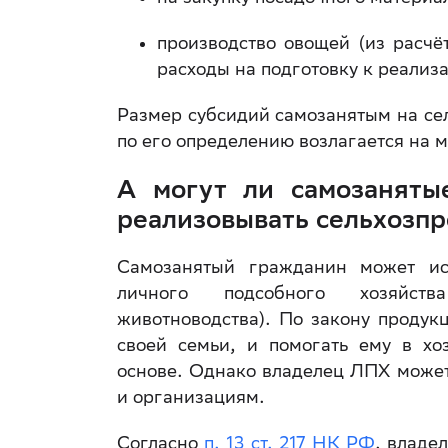
производство овощей (из расчё
расходы на подготовку к реализац
Размер субсидий самозанятым на сел
по его определению возлагается на 
А могут ли самозаняты
реализовывать сельхозп
Самозанятый гражданин может исп
личного подсобного хозяйства
животноводства). По закону продук
своей семьи, и помогать ему в хо
основе. Однако владелец ЛПХ может
и организациям.
Согласно
п. 13 ст. 217 НК РФ
, владе