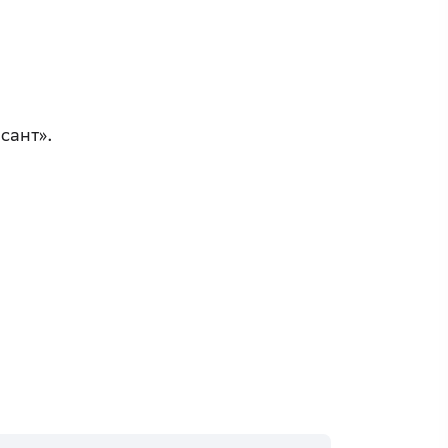
сант».