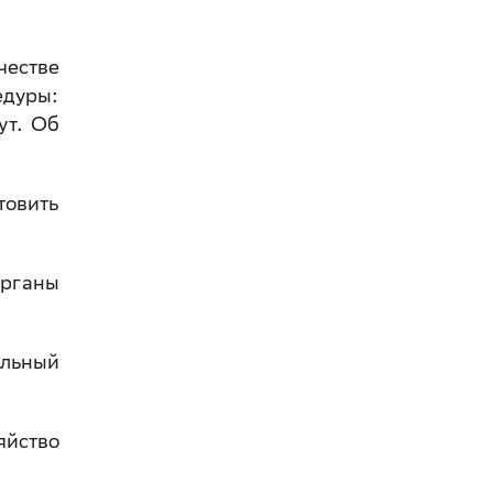
честве
едуры:
ут. Об
товить
рганы
альный
яйство