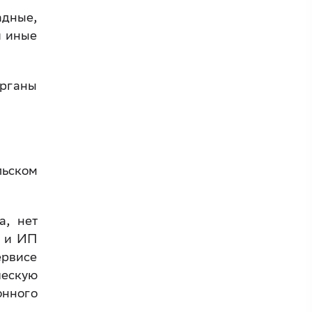
адные,
и иные
органы
льском
а, нет
и и ИП
ервисе
ческую
онного