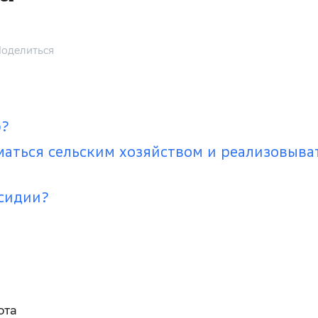
оделиться
ю?
маться сельским хозяйством и реализовыва
бсидии?
ота