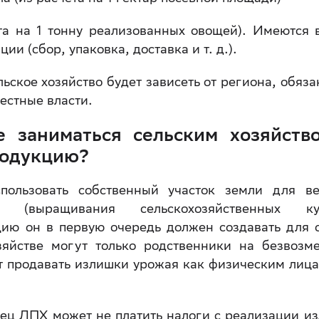
та на 1 тонну реализованных овощей). Имеются 
ии (сбор, упаковка, доставка и т. д.).
ьское хозяйство будет зависеть от региона, обяза
местные власти.
е заниматься сельским хозяйств
родукцию?
ользовать собственный участок земли для в
 (выращивания сельскохозяйственных кул
цию он в первую очередь должен создавать для 
зяйстве могут только родственники на безвозм
 продавать излишки урожая как физическим лица
лец ЛПХ может не платить налоги с реализации и