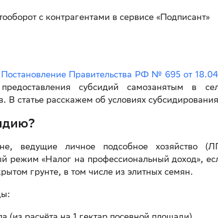
ооборот с контрагентами в сервисе «Подписант»
у
Постановление Правительства РФ № 695 от 18.04
 предоставления субсидий самозанятым в сел
в. В статье расскажем об условиях субсидировани
сидию?
не, ведущие личное подсобное хозяйство (Л
 режим «Налог на профессиональный доход», ес
рытом грунте, в том числе из элитных семян.
ды:
а (из расчёта на 1 гектар посевной площади)