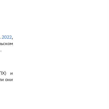
.2022
,
ьском
я.
ПХ) и
ли они