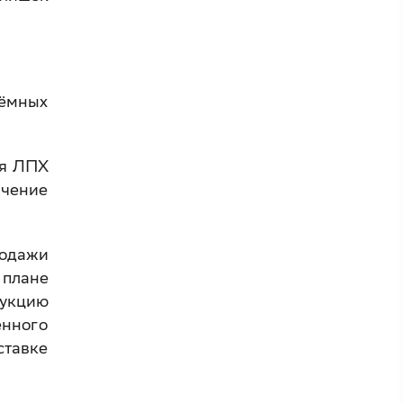
аёмных
ия ЛПХ
ачение
родажи
 плане
дукцию
енного
ставке