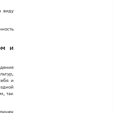
в виду
нность
ом и
едения
ьтур,
себя и
ездной
м, так
злишек