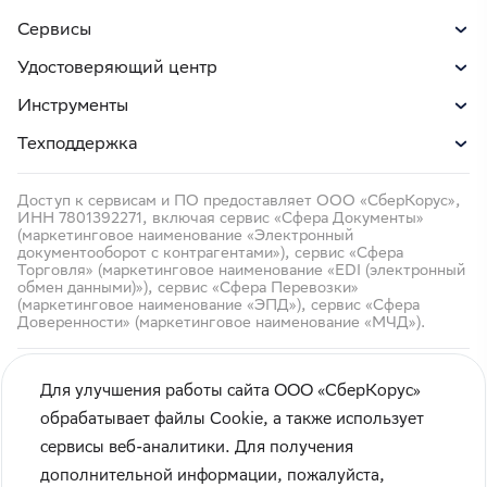
Сервисы
Удостоверяющий центр
Инструменты
Техподдержка
Доступ к сервисам и ПО предоставляет ООО «СберКорус»,
ИНН 7801392271, включая сервис «Сфера Документы»
(маркетинговое наименование «Электронный
документооборот с контрагентами»), сервис «Сфера
Торговля» (маркетинговое наименование «EDI (электронный
обмен данными)»), сервис «Сфера Перевозки»
(маркетинговое наименование «ЭПД»), сервис «Сфера
Доверенности» (маркетинговое наименование «МЧД»).
Для улучшения работы сайта ООО «СберКорус»
обрабатывает файлы Cookie, а также использует
сервисы веб-аналитики. Для получения
Чтобы вам было удобнее пользоваться сайтом, мы
Кибербезопасность
дополнительной информации, пожалуйста,
используем
cookie-файлы
.