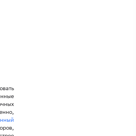
овать
енные
очных
енно,
онный
оров,
стрее