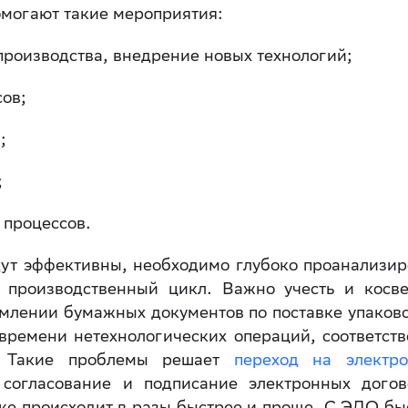
омогают такие мероприятия:
роизводства, внедрение новых технологий;
ов;
;
;
 процессов.
дут эффективны, необходимо глубоко проанализир
 производственный цикл. Важно учесть и косв
млении бумажных документов по поставке упаков
времени нетехнологических операций, соответств
л. Такие проблемы решает
переход на электр
согласование и подписание электронных догов
зке происходит в разы быстрее и проще. С ЭДО бы