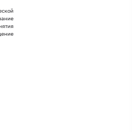
еской
вание
нятия
ение