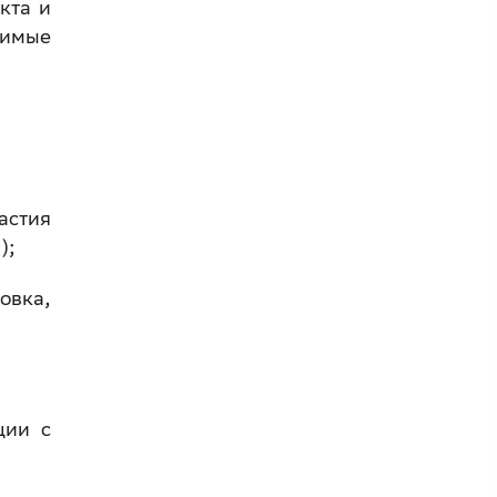
кта и
имые
астия
);
овка,
ции с