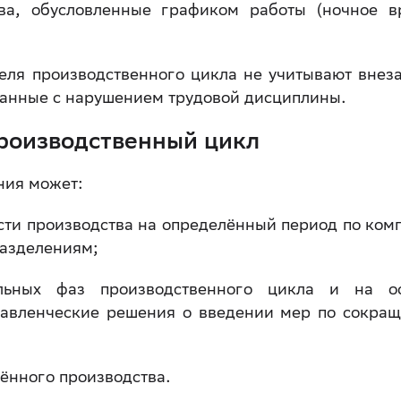
ва, обусловленные графиком работы (ночное в
еля производственного цикла не учитывают внез
занные с нарушением трудовой дисциплины.
производственный цикл
ния может:
сти производства на определённый период по ком
разделениям;
ельных фаз производственного цикла и на о
равленческие решения о введении мер по сокра
шённого производства.