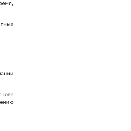
ремя,
апные
пании
снове
щению