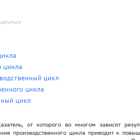
делиться
цикла
о цикла
зводственный цикл
венного цикла
нный цикл
затель, от которого во многом зависят резул
ение производственного цикла приводит к повы