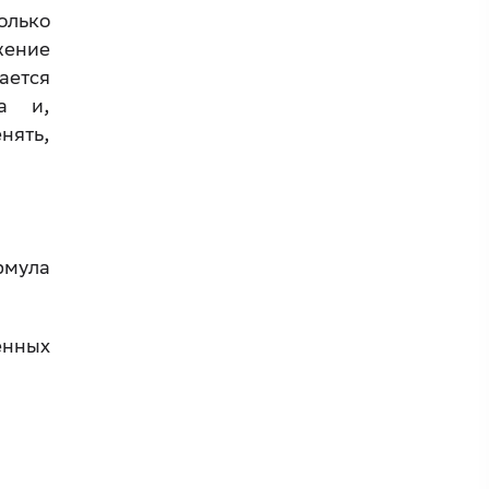
олько
жение
ается
та и,
нять,
рмула
енных