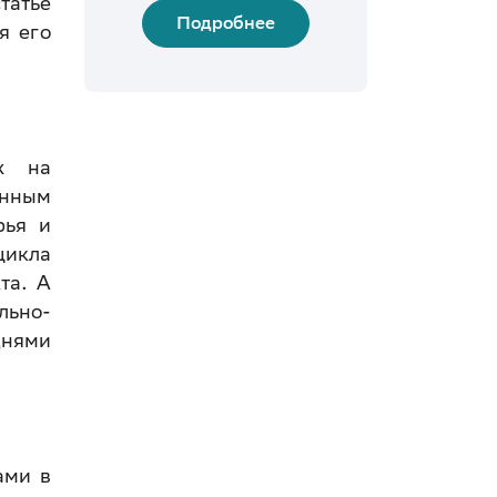
татье
Подробнее
я его
ых на
енным
рья и
цикла
та. А
льно-
днями
ами в