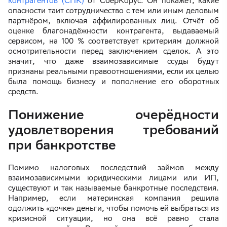
контрагентов (СПК)
от СберКорус. Он покажет, какие
опасности таит сотрудничество с тем или иным деловым
партнёром, включая аффилированных лиц. Отчёт об
оценке благонадёжности контрагента, выдаваемый
сервисом, на 100 % соответствует критериям должной
осмотрительности перед заключением сделок. А это
значит, что даже взаимозависимые ссуды будут
признаны реальными правоотношениями, если их целью
была помощь бизнесу и пополнение его оборотных
средств.
Понижение очерёдности
удовлетворения требований
при банкротстве
Помимо налоговых последствий займов между
взаимозависимыми юридическими лицами или ИП,
существуют и так называемые банкротные последствия.
Например, если материнская компания решила
одолжить «дочке» деньги, чтобы помочь ей выбраться из
кризисной ситуации, но она всё равно стала