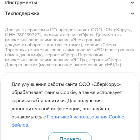
Инструменты
Техподдержка
Доступ к сервисам и ПО предоставляет ООО «СберКорус»,
ИНН 7801392271, включая сервис «Сфера Документы»
(маркетинговое наименование «Электронный
документооборот с контрагентами»), сервис «Сфера
Торговля» (маркетинговое наименование «EDI (электронный
обмен данными)»), сервис «Сфера Перевозки»
(маркетинговое наименование «ЭПД»), сервис «Сфера
Доверенности» (маркетинговое наименование «МЧД»).
Для улучшения работы сайта ООО «СберКорус»
обрабатывает файлы Cookie, а также использует
сервисы веб-аналитики. Для получения
Кибербезопасность
дополнительной информации, пожалуйста,
Правила использования сайта
ознакомьтесь с
Политикой использования Cookie-
Карта сайта
файлов
.
Принять
© СберКорус 2004-2026