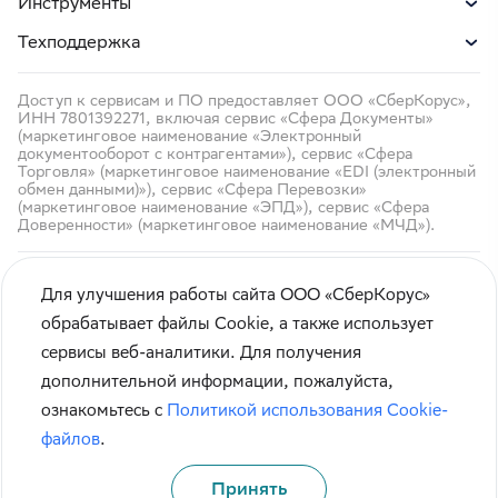
Инструменты
Техподдержка
Доступ к сервисам и ПО предоставляет ООО «СберКорус»,
ИНН 7801392271, включая сервис «Сфера Документы»
(маркетинговое наименование «Электронный
документооборот с контрагентами»), сервис «Сфера
Торговля» (маркетинговое наименование «EDI (электронный
обмен данными)»), сервис «Сфера Перевозки»
(маркетинговое наименование «ЭПД»), сервис «Сфера
Доверенности» (маркетинговое наименование «МЧД»).
Для улучшения работы сайта ООО «СберКорус»
обрабатывает файлы Cookie, а также использует
сервисы веб-аналитики. Для получения
Кибербезопасность
дополнительной информации, пожалуйста,
Правила использования сайта
ознакомьтесь с
Политикой использования Cookie-
Карта сайта
файлов
.
Принять
© СберКорус 2004-2026