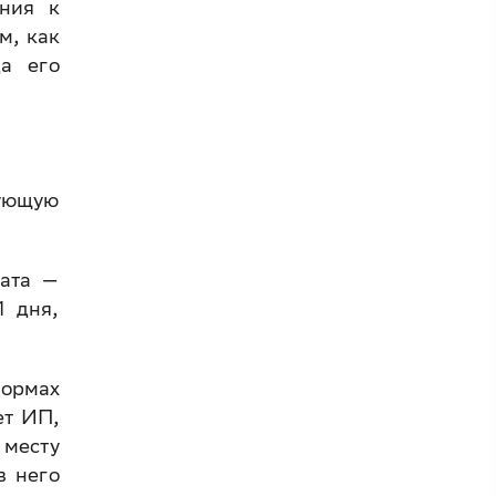
ания к
м, как
да его
ующую
дата —
1 дня,
формах
ет ИП,
 месту
в него