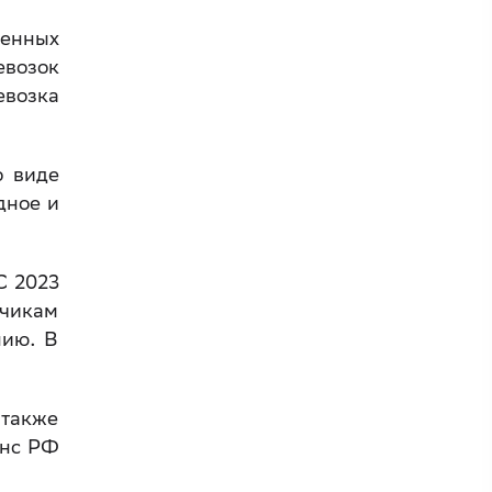
венных
евозок
евозка
о виде
дное и
С 2023
зчикам
нию. В
 также
анс РФ