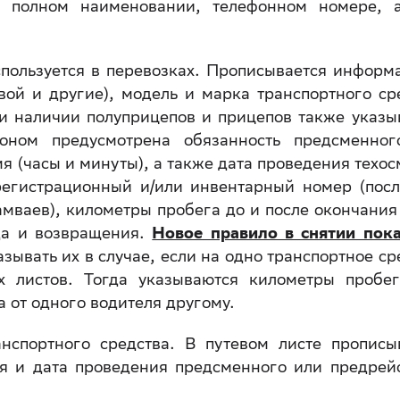
 полном наименовании, телефонном номере, а
спользуется в перевозках. Прописывается информ
овой и другие), модель и марка транспортного ср
ри наличии полуприцепов и прицепов также указы
оном предусмотрена обязанность предсменног
я (часы и минуты), а также дата проведения техос
регистрационный и/или инвентарный номер (пос
амваев), километры пробега до и после окончания
да и возвращения.
Новое правило в снятии пок
зывать их в случае, если на одно транспортное ср
х листов. Тогда указываются километры пробе
а от одного водителя другому.
нспортного средства. В путевом листе прописы
я и дата проведения предсменного или предрей