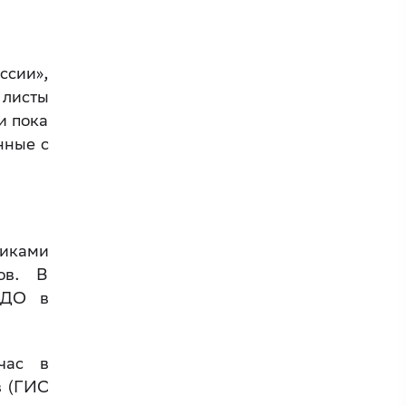
ссии»,
 листы
и пока
нные с
иками
ов. В
ЭДО в
час в
в (ГИС