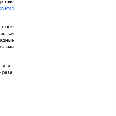
ортные
руется
ртном
родной
ладные
тными
евозок
 раза.
.