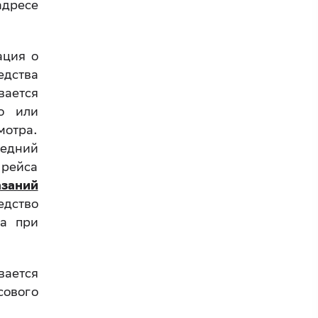
дресе
ация о
едства
вается
о или
мотра.
ледний
 рейса
азаний
едство
га при
вается
сового