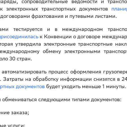
аряды, сопроводительные ведомости и трансп
ок электронных транспортных документов
плани
 договорами фрахтования и путевыми листами.
ами тестируется и в международном транспо
присоединилась
к Конвенции о договоре междуна
торая утвердила электронные транспортные нак
еждународному обмену электронными транспор
оло 30 стран.
автоматизировать процесс оформления грузопер
а. Затраты на обработку информации снизятся в 24
ртных документов
будет уходить меньше 1 минуты
и обмениваться следующими типами документов:
ние заказа;
ые услуги;