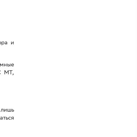
ора и
ммные
С МТ,
 лишь
аться