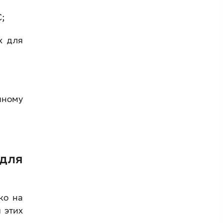
С;
х для
чному
для
ко на
 этих