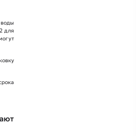
 воды
2 для
могут
ковку
срока
ают