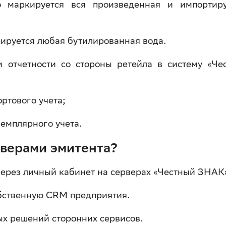
о маркируется вся произведенная и импортир
кируется любая бутилированная вода.
и отчетности со стороны ретейла в систему «Че
ортового учета;
земплярного учета.
рверами эмитента?
через личный кабинет на серверах «Честный ЗНАК
бственную CRM предприятия.
ых решений сторонних сервисов.