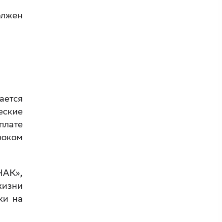
олжен
ается
еские
плате
роком
НАК»,
жизни
ки на