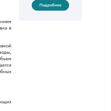
Подробнее
ением
вка в
овкой
воды,
объем
ется
обных
ующих