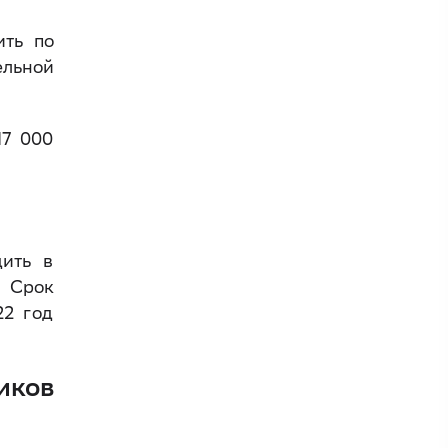
ить по
ельной
17 000
дить в
. Срок
22 год
иков