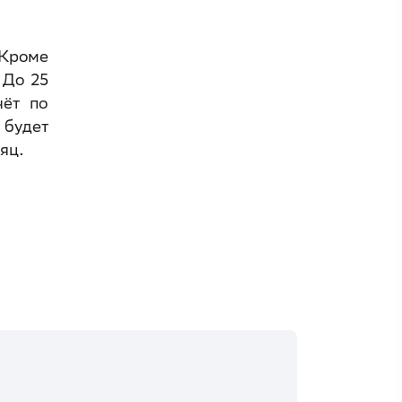
 Кроме
 До 25
чёт по
 будет
сяц.