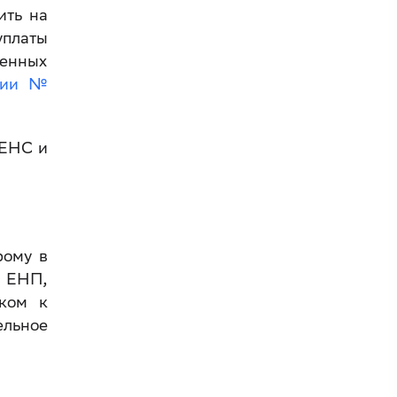
ить на
уплаты
ленных
сии №
 ЕНС и
рому в
ы ЕНП,
иком к
ельное