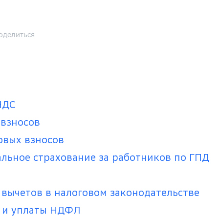
оделиться
НДС
 взносов
овых взносов
альное страхование за работников по ГПД
 вычетов в налоговом законодательстве
а и уплаты НДФЛ