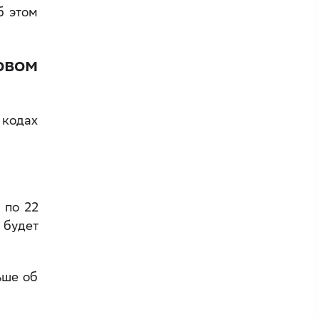
б этом
овом
 кодах
 по 22
 будет
ьше об