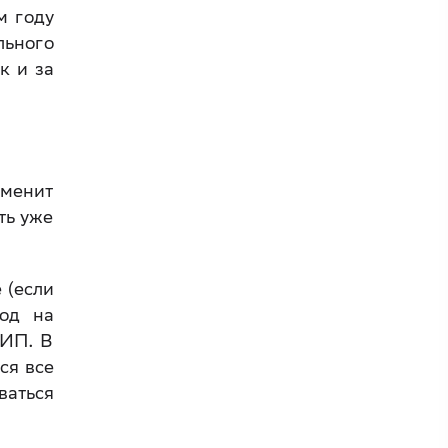
м году
ьного
к и за
аменит
ть уже
 (если
ход на
 ИП. В
ся все
аться