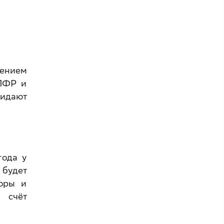
рением
 ПФР и
жидают
года у
 будет
боры и
 счёт