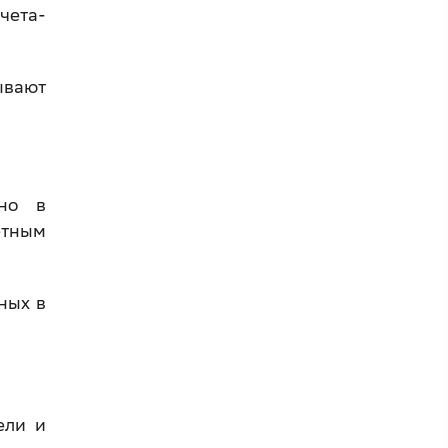
чета-
ывают
ьно в
ётным
ных в
ели и