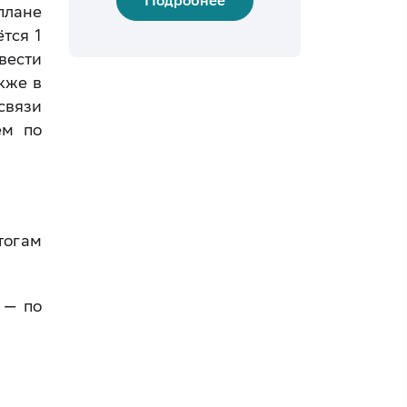
Подробнее
плане
тся 1
вести
кже в
связи
ём по
тогам
 — по