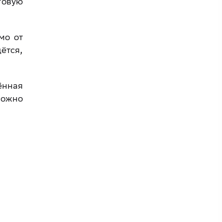
говую
мо от
ётся,
ённая
можно