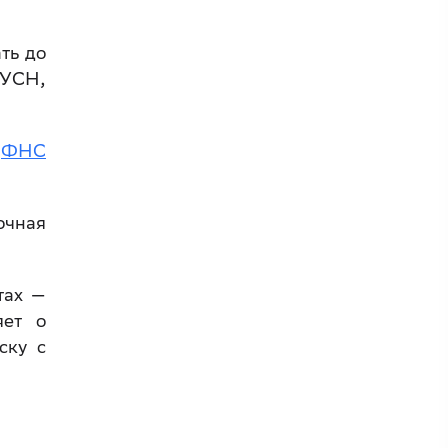
ть до
 УСН,
м
ФНС
очная
тах —
яет о
ску с