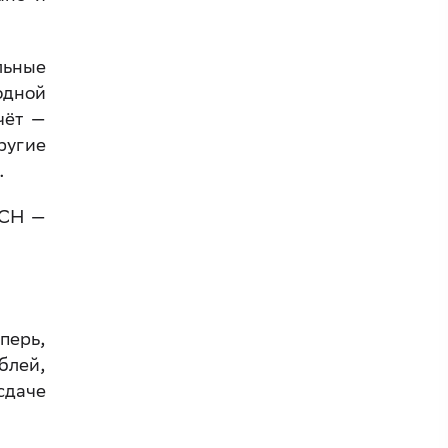
льные
одной
чёт —
ругие
.
УСН —
перь,
блей,
сдаче