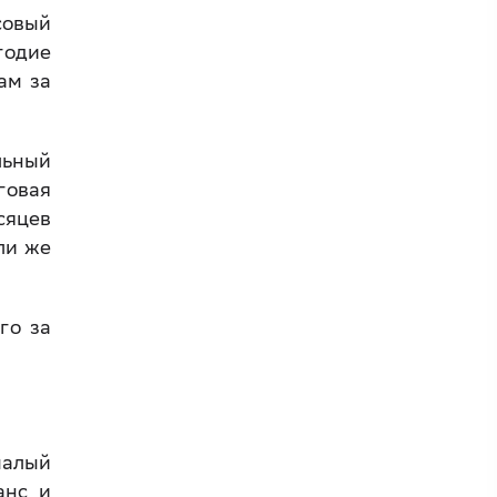
совый
годие
ам за
льный
говая
сяцев
ли же
го за
малый
анс и