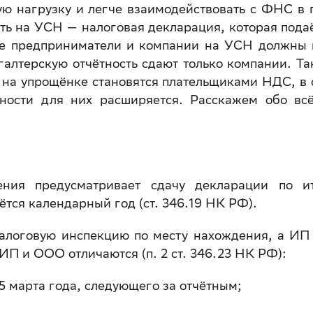
ую нагрузку и легче взаимодействовать с ФНС в 
сть на УСН — налоговая декларация, которая подаё
Все предприниматели и компании на УСН должны 
хгалтерскую отчётность сдают только компании. Та
 на упрощёнке становятся плательщиками НДС, в 
тности для них расширяется. Расскажем обо вс
ения предусматривает сдачу декларации по и
тся календарный год (ст. 346.19 НК РФ).
алоговую инспекцию по месту нахождения, а ИП
ИП и ООО отличаются (п. 2 ст. 346.23 НК РФ):
5 марта года, следующего за отчётным;