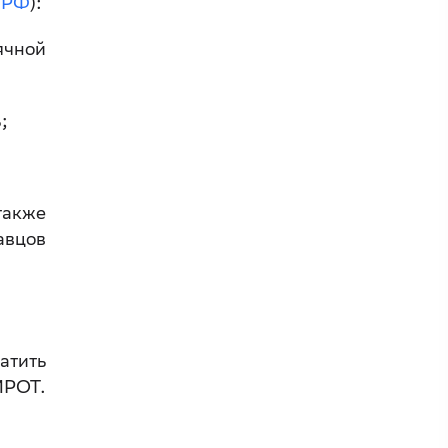
К РФ
):
ячной
;
также
авцов
атить
МРОТ.