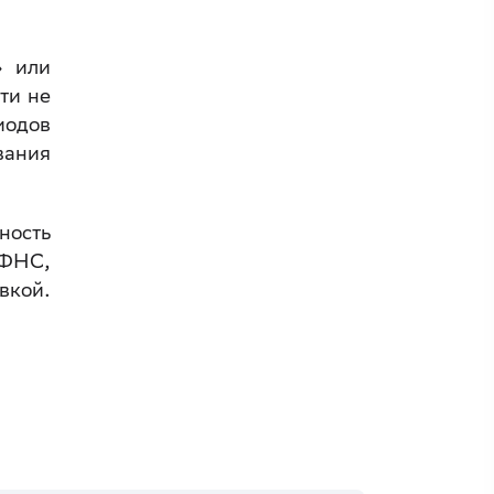
» или
ти не
иодов
вания
ность
 ФНС,
вкой.