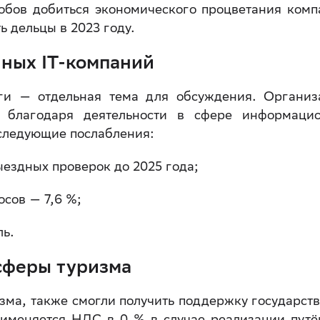
обов добиться экономического процветания комп
ь дельцы в 2023 году.
нных IT-компаний
ги — отдельная тема для обсуждения. Организ
благодаря деятельности в сфере информаци
 следующие послабления:
ездных проверок до 2025 года;
осов — 7,6 %;
ль.
сферы туризма
ма, также смогли получить поддержку государств
рименяется НДС в 0 % в случае реализации путё