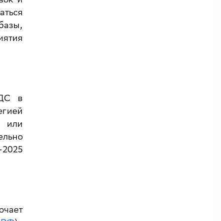
аться
базы,
иятия
НДС в
егией
и или
ельно
-2025
ючает