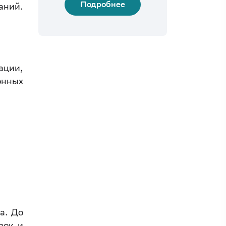
Подробнее
аний.
ации,
онных
а. До
вок и