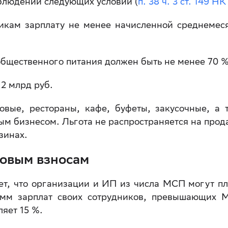
блюдении следующих условий (
п. 38 ч. 3 ст. 149 Н
никам зарплату не менее начисленной среднемес
общественного питания должен быть не менее 70 %
 2 млрд руб.
ловые, рестораны, кафе, буфеты, закусочные, а 
м бизнесом. Льгота не распространяется на прод
азинах.
ховым взносам
т, что организации и ИП из числа МСП могут пл
умм зарплат своих сотрудников, превышающих 
ляет 15 %.