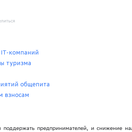
литься
 IT-компаний
ры туризма
риятий общепита
м взносам
ся поддержать предпринимателей, и снижение на