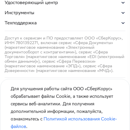
Удостоверяющий центр
Инструменты
Техподдержка
Доступ к сервисам и ПО предоставляет ООО «СберКорус»,
ИНН 7801392271, включая сервис «Сфера Документы»
(маркетинговое наименование «Электронный
документооборот с контрагентами»), сервис «Сфера
Торговля» (маркетинговое наименование «EDI (электронный
обмен данными)»), сервис «Сфера Перевозки»
(маркетинговое наименование «ЭПД»), сервис «Сфера
Доверенности» (маркетинговое наименование «МЧД»).
Для улучшения работы сайта ООО «СберКорус»
обрабатывает файлы Cookie, а также использует
сервисы веб-аналитики. Для получения
Чтобы вам было удобнее пользоваться сайтом, мы
Кибербезопасность
дополнительной информации, пожалуйста,
используем
cookie-файлы
.
Правила использования сайта
ознакомьтесь с
Политикой использования Cookie-
Оставаясь на сайте, вы соглашаетесь с
политикой
Карта сайта
файлов
.
их применения.