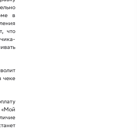
ельно
рме в
ления
т, что
чика-
ивать
зволит
в чеке
оплату
 «Мой
аличие
станет