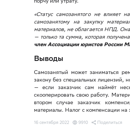
порчу или утрату.
«Статус самозанятого не влияет н
самозанятому на закупку материа
материалов, не облагается НПД. Она
— только та сумма, которая получен
член Ассоциации юристов России М
Выводы
Самозанятый может заниматься ре
закону без специальных лицензий, н
— если заказчик сам наймёт неск
скооперировать свою работу. Матери
втором случае заказчик компенс
материалы. Налог с компенсации на 
16 сентября 2022
9910
Поделиться