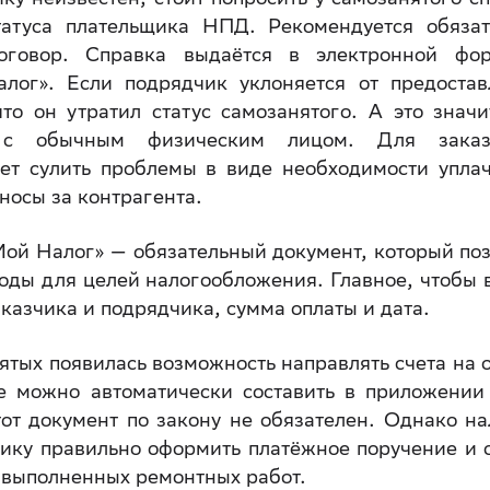
татуса плательщика НПД. Рекомендуется обязат
говор. Справка выдаётся в электронной фо
лог». Если подрядчик уклоняется от предостав
что он утратил статус самозанятого. А это значи
т с обычным физическим лицом. Для заказ
ет сулить проблемы в виде необходимости уплач
осы за контрагента.
ой Налог» — обязательный документ, который по
ходы для целей налогообложения. Главное, чтобы 
казчика и подрядчика, сумма оплаты и дата.
нятых появилась возможность направлять счета на 
е можно автоматически составить в приложении
от документ по закону не обязателен. Однако н
чику правильно оформить платёжное поручение и 
 выполненных ремонтных работ.