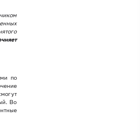
зчиком
ленных
нятого
очняет
ами по
ючение
смогут
ый. Во
нтные
.