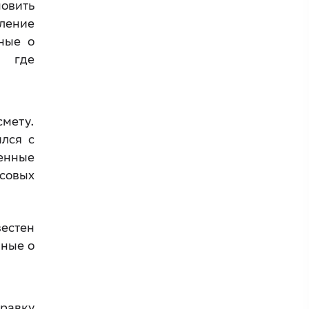
новить
ление
ные о
, где
смету.
лся с
енные
совых
вестен
ные о
правку