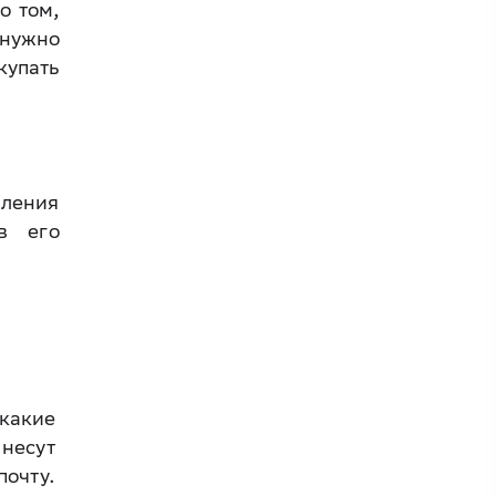
о том,
 нужно
купать
мления
в его
какие
несут
очту.