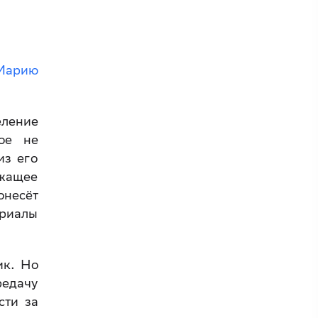
Марию
еление
ое не
из его
ежащее
онесёт
ериалы
ик. Но
редачу
сти за