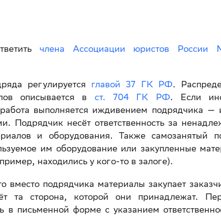
ответить
члена Ассоциации юристов России 
дряда регулируется
главой 37 ГК РФ
. Распред
алов описывается в
ст. 704 ГК РФ
. Если ин
 работа выполняется иждивением подрядчика — 
ми. Подрядчик несёт ответственность за ненадл
ериалов и оборудования. Также самозанятый п
пользуемое им оборудование или закупленные мат
ример, находились у кого-то в залоге).
то вместо подрядчика материалы закупает заказч
сёт та сторона, которой они принадлежат. Пе
ь в письменной форме с указанием ответственно