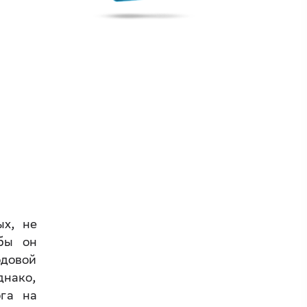
ых, не
обы он
одовой
днако,
ога на