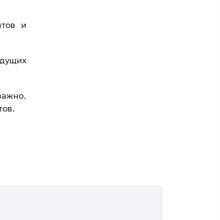
нтов и
дущих
ажно.
тов.