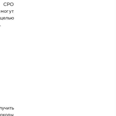
ь СРО
 могут
 целью
.
лучить
доходы