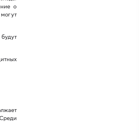
ение о
 могут
 будут
дитных
олжает
 Среди