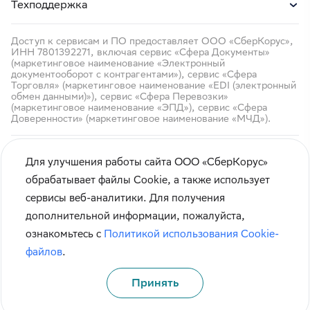
Техподдержка
Доступ к сервисам и ПО предоставляет ООО «СберКорус»,
ИНН 7801392271, включая сервис «Сфера Документы»
(маркетинговое наименование «Электронный
документооборот с контрагентами»), сервис «Сфера
Торговля» (маркетинговое наименование «EDI (электронный
обмен данными)»), сервис «Сфера Перевозки»
(маркетинговое наименование «ЭПД»), сервис «Сфера
Доверенности» (маркетинговое наименование «МЧД»).
Для улучшения работы сайта ООО «СберКорус»
обрабатывает файлы Cookie, а также использует
сервисы веб-аналитики. Для получения
Кибербезопасность
дополнительной информации, пожалуйста,
Правила использования сайта
ознакомьтесь с
Политикой использования Cookie-
Карта сайта
файлов
.
Принять
© СберКорус 2004-2026
Санкт-Петербург, наб. Обводного канала, 60А