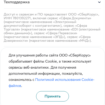
Техподдержка
Доступ к сервисам и ПО предоставляет ООО «СберКорус»,
ИНН 7801392271, включая сервис «Сфера Документы»
(маркетинговое наименование «Электронный
документооборот с контрагентами»), сервис «Сфера
Торговля» (маркетинговое наименование «EDI (электронный
обмен данными)»), сервис «Сфера Перевозки»
(маркетинговое наименование «ЭПД»), сервис «Сфера
Доверенности» (маркетинговое наименование «МЧД»).
Для улучшения работы сайта ООО «СберКорус»
обрабатывает файлы Cookie, а также использует
сервисы веб-аналитики. Для получения
Чтобы вам было удобнее пользоваться сайтом, мы
Кибербезопасность
дополнительной информации, пожалуйста,
используем
cookie-файлы
.
Правила использования сайта
ознакомьтесь с
Политикой использования Cookie-
Оставаясь на сайте, вы соглашаетесь с
политикой
Карта сайта
файлов
.
их применения.
Принять
Принять
© СберКорус 2004-2026
Санкт-Петербург, наб. Обводного канала, 60А