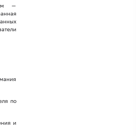
тем —
анная
анных
затели
мания
еля по
ения и