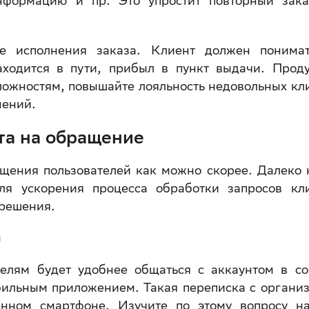
информацию и пр. Это упростит повторный зак
е исполнения заказа. Клиент должен понимат
аходится в пути, прибыл в пункт выдачи. Прод
ложностям, повышайте лояльность недовольных кл
нений.
ета на обращение
ащения пользователей как можно скорее. Далеко 
ля ускорения процесса обработки запросов кл
 решения.
ы
елям будет удобнее общаться с аккаунтом в со
бильным приложением. Такая переписка с органи
енном смартфоне. Изучите по этому вопросу н