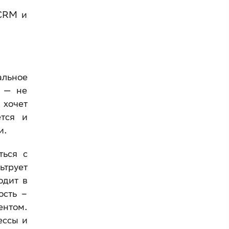
 CRM и
альное
а — не
 хочет
ется и
и.
ться с
ьтрует
одит в
ость –
ентом.
ессы и