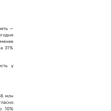
реть —
егодня
 менее
на 31%
есть у
56 млн
гласно
ко 10%