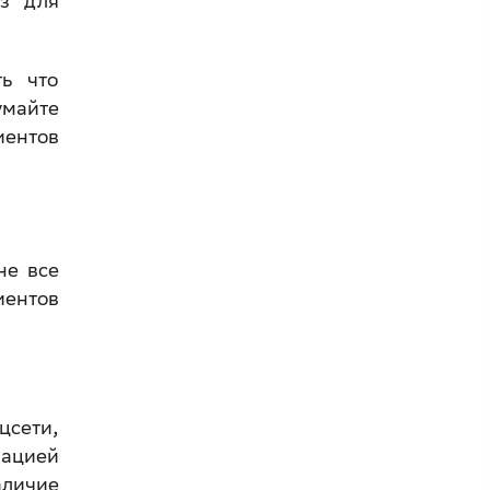
аз для
ь что
умайте
иентов
не все
иентов
цсети,
зацией
аличие