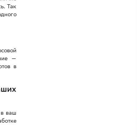
ь. Так
одного
осовой
ение —
отов в
аших
 в ваш
аботке