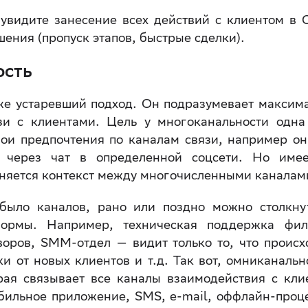
увидите занесение всех действий с клиентом в
ния (пропуск этапов, быстрые сделки).
ость
уже устаревший подход. Он подразумевает максим
зи с клиентами. Цель у многоканальности одн
свои предпочтения по каналам связи, например он
 через чат в определенной соцсети. Но име
аняется контекст между многочисленными каналам
было каналов, рано или поздно можно столкну
ормы. Например, техническая поддержка фил
оров, SMM-отдел — видит только то, что происх
ки от новых клиентов и т.д. Так вот, омниканальн
рая связывает все каналы взаимодействия с кли
бильное приложение, SMS, e-mail, оффлайн-проц