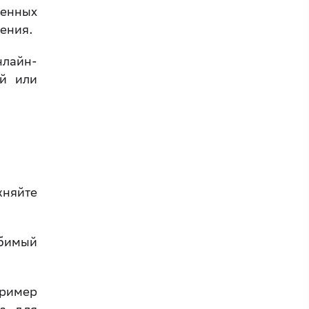
шенных
ления.
нлайн-
ий или
жняйте
юбимый
пример