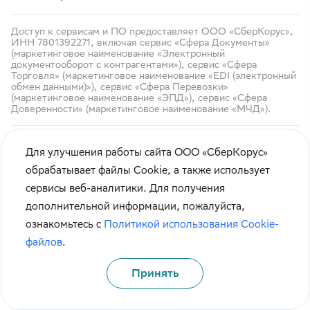
Доступ к сервисам и ПО предоставляет ООО «СберКорус»,
ИНН 7801392271, включая сервис «Сфера Документы»
(маркетинговое наименование «Электронный
документооборот с контрагентами»), сервис «Сфера
Торговля» (маркетинговое наименование «EDI (электронный
обмен данными)»), сервис «Сфера Перевозки»
(маркетинговое наименование «ЭПД»), сервис «Сфера
Доверенности» (маркетинговое наименование «МЧД»).
Для улучшения работы сайта ООО «СберКорус»
обрабатывает файлы Cookie, а также использует
сервисы веб-аналитики. Для получения
Кибербезопасность
дополнительной информации, пожалуйста,
Правила использования сайта
ознакомьтесь с
Политикой использования Cookie-
Карта сайта
файлов
.
Принять
© СберКорус 2004-2026
Санкт-Петербург, наб. Обводного канала, 60А
Политика обработки данных