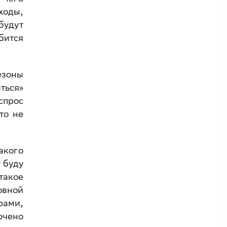
ходы,
будут
бится
езоны
ться»
спрос
то не
акого
 буду
такое
овной
рами,
ючено