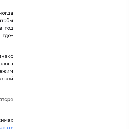
ногда
чтобы
в год
 где-
днако
алога
режим
жской
яторе
жимах
авать