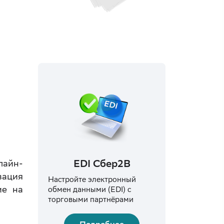
EDI Сбер2B
лайн-
зация
Настройте электронный
ие на
обмен данными (EDI) с
торговыми партнёрами
.