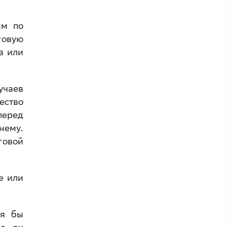
ым по
говую
в или
учаев
ество
перед
нему.
говой
е или
тя бы