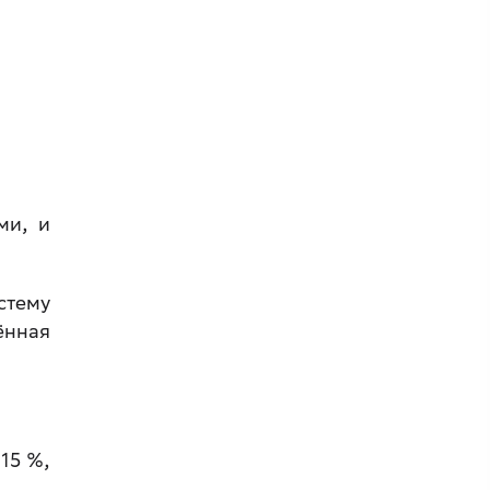
ми, и
.
стему
ённая
15 %,