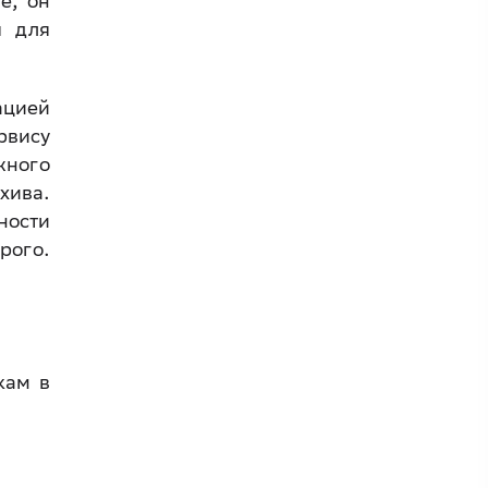
е, он
я для
ацией
рвису
жного
хива.
ности
рого.
кам в