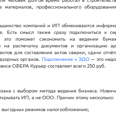
и человек долгое время работал в строительств
з материалов, профессионального оборудовани
ольшинство компаний и ИП обмениваются информ
е. Есть смысл также сразу подключиться к се
— это поможет сэкономить на ведении бума
ы на распечатку документов и организацию ар
нтов для составления актов сверки, сдачи отчёт
адзорных органов.
Подключение к ЭДО
— это недо
висе СФЕРА Курьер составляет всего 250 руб.
язана с выбором метода ведения бизнеса. Нович
ткрывать ИП, а не ООО. Причин этому несколько:
е выгодных режимов налогообложения;