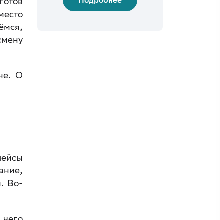
Подробнее
готов
место
ёмся,
смену
не. О
лейсы
ание,
. Во-
 чего