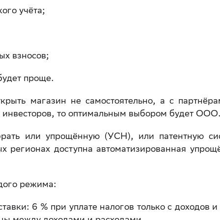
ого учёта;
ых взносов;
будет проще.
ткрыть магазин не самостоятельно, а с партнёра
ь инвесторов, то оптимальным выбором будет ООО
ать или упрощённую (УСН), или патентную си
ых регионах доступна автоматизированная упрощ
дого режима:
авки: 6 % при уплате налогов только с доходов и 
ицы между доходами и расходами.